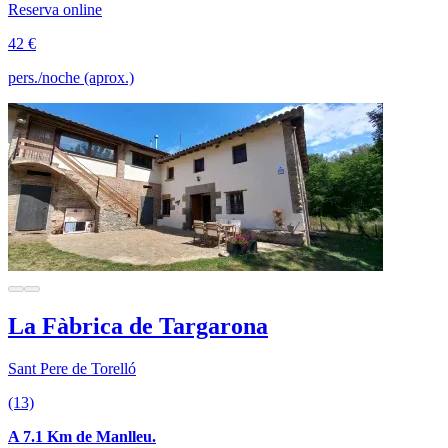
Reserva online
42 €
pers./noche (aprox.)
La Fàbrica de Targarona
Sant Pere de Torelló
(13)
A 7.1 Km de Manlleu.