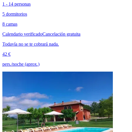
1 - 14 personas
5 dormitorios
8 camas
Calendario verificado
Cancelación gratuita
Todavía no se te cobrará nada.
42 €
pers./noche (aprox.)