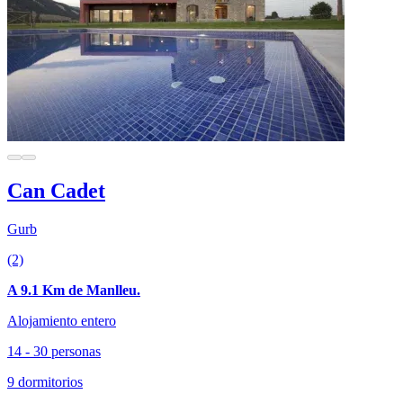
Can Cadet
Gurb
(2)
A 9.1 Km de Manlleu.
Alojamiento entero
14 - 30 personas
9 dormitorios