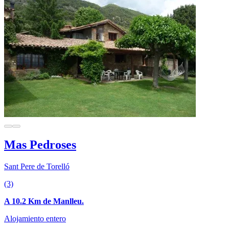
Mas Pedroses
Sant Pere de Torelló
(3)
A 10.2 Km de Manlleu.
Alojamiento entero