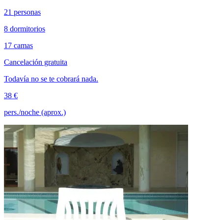
21 personas
8 dormitorios
17 camas
Cancelación gratuita
Todavía no se te cobrará nada.
38 €
pers./noche (aprox.)