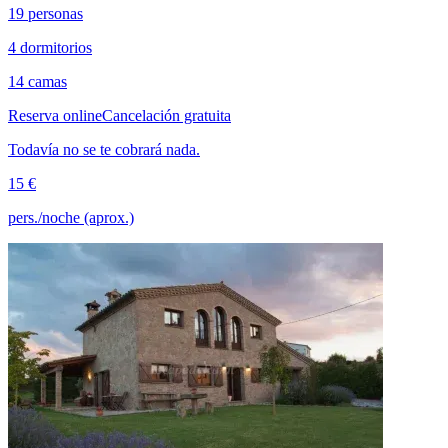
19 personas
4 dormitorios
14 camas
Reserva online
Cancelación gratuita
Todavía no se te cobrará nada.
15 €
pers./noche (aprox.)