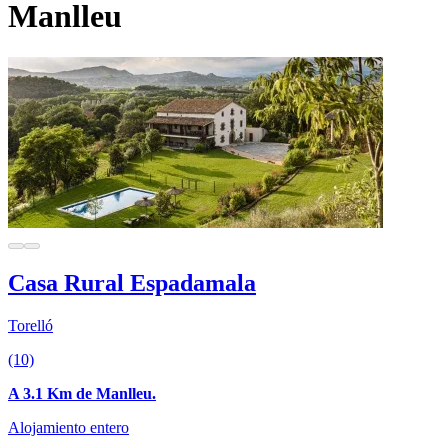
Manlleu
Casa Rural Espadamala
Torelló
(10)
A 3.1 Km de Manlleu.
Alojamiento entero