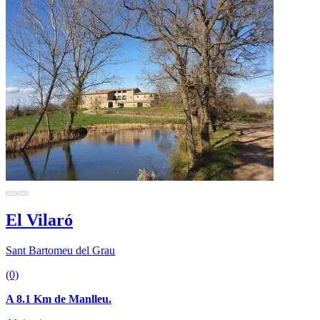
El Vilaró
Sant Bartomeu del Grau
(0)
A 8.1 Km de Manlleu.