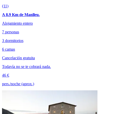
(11)
A 8.9 Km de Manlleu.
Alojamiento entero
7 personas
3 dormitorios
6 camas
Cancelación gratuita
Todavía no se te cobrará nada.
46 €
pers./noche (aprox.)