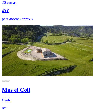
20 camas
49 €
pers./noche (aprox.)
Mas el Coll
Gurb
(0)