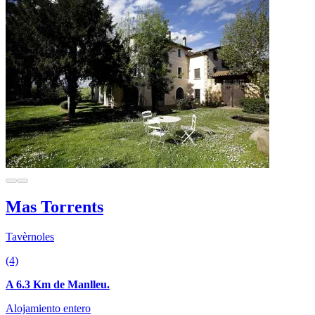
Mas Torrents
Tavèrnoles
(4)
A 6.3 Km de Manlleu.
Alojamiento entero