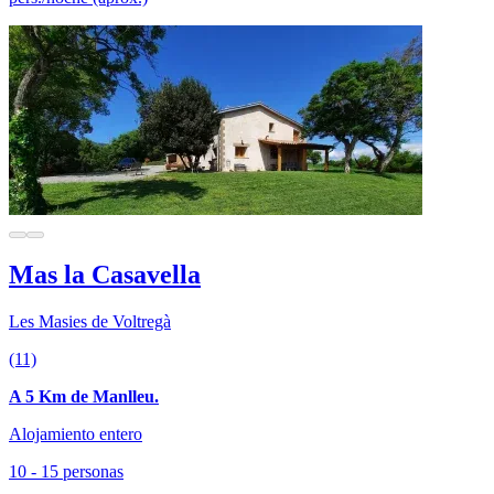
Mas la Casavella
Les Masies de Voltregà
(11)
A 5 Km de Manlleu.
Alojamiento entero
10 - 15 personas