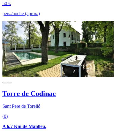
50 €
pers./noche (aprox.)
Torre de Codinac
Sant Pere de Torelló
(0)
A 6.7 Km de Manlleu.