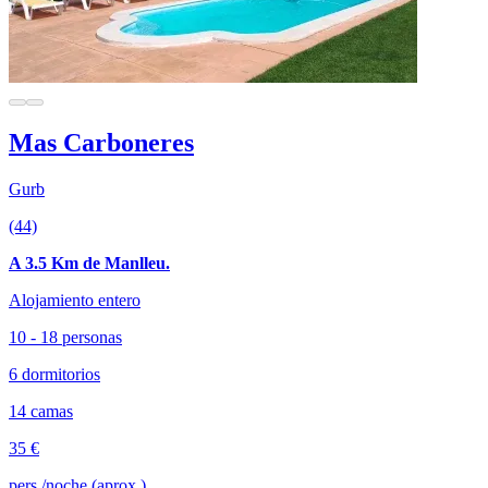
Mas Carboneres
Gurb
(44)
A 3.5 Km de Manlleu.
Alojamiento entero
10 - 18 personas
6 dormitorios
14 camas
35 €
pers./noche (aprox.)