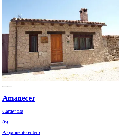
Amanecer
Cardeñosa
(6)
Alojamiento entero