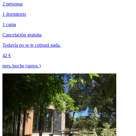
2 personas
1 dormitorio
1 cama
Cancelación gratuita
Todavía no se te cobrará nada.
42 €
pers./noche (aprox.)