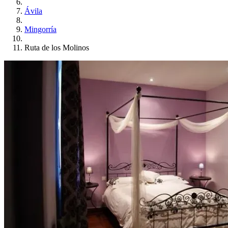
Ávila
Mingorría
Ruta de los Molinos