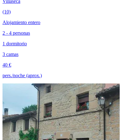
Villaseca
(10)
Alojamiento entero
2 - 4 personas
1 dormitorio
3 camas
40 €
pers./noche (aprox.)