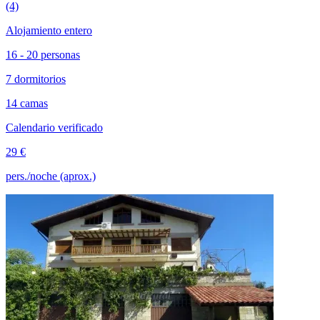
(4)
Alojamiento entero
16 - 20 personas
7 dormitorios
14 camas
Calendario verificado
29 €
pers./noche (aprox.)