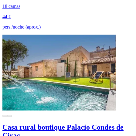
18 camas
44 €
pers./noche (aprox.)
Casa rural boutique Palacio Condes de
Cirac