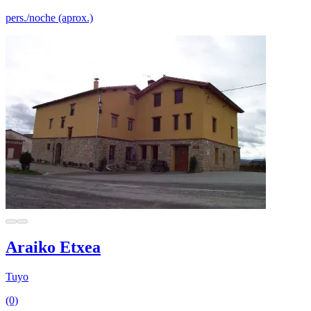
pers./noche (aprox.)
Araiko Etxea
Tuyo
(0)