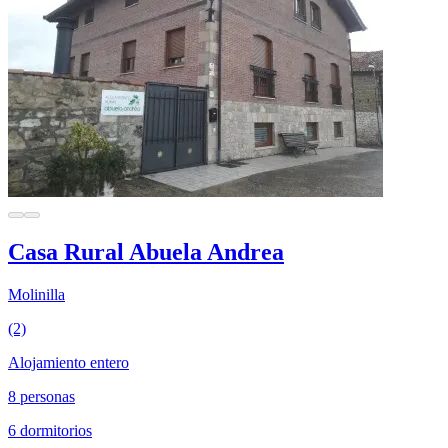
Casa Rural Abuela Andrea
Molinilla
(2)
Alojamiento entero
8 personas
6 dormitorios