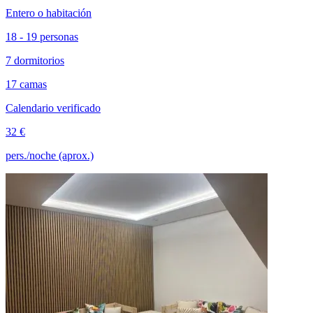
Entero o habitación
18 - 19 personas
7 dormitorios
17 camas
Calendario verificado
32 €
pers./noche (aprox.)