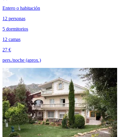
Entero o habitación
12 personas
5 dormitorios
12 camas
27 €
pers./noche (aprox.)