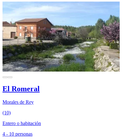
El Romeral
Morales de Rey
(10)
Entero o habitación
4 - 10 personas