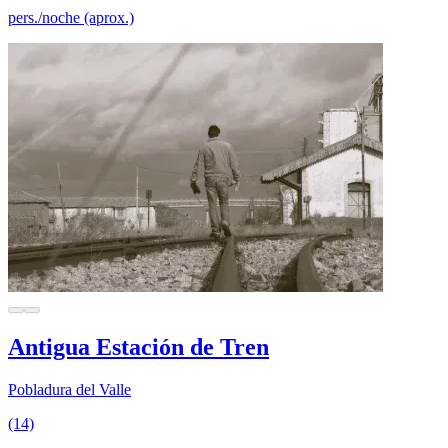
pers./noche (aprox.)
Antigua Estación de Tren
Pobladura del Valle
(14)