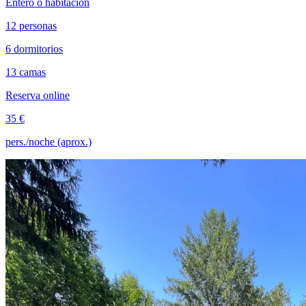
Entero o habitación
12 personas
6 dormitorios
13 camas
Reserva online
35 €
pers./noche (aprox.)