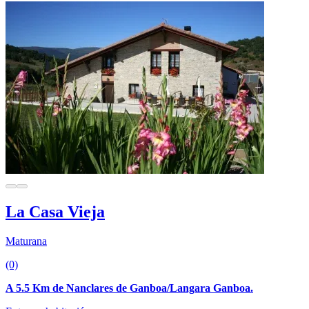
La Casa Vieja
Maturana
(0)
A 5.5 Km de Nanclares de Ganboa/Langara Ganboa.