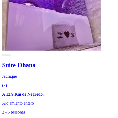
Suite Ohana
Jadraque
(7)
A 12.9 Km de Negredo.
Alojamiento entero
2 - 5 personas