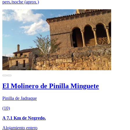
pers./noche (aprox.)
El Molinero de Pinilla Minguete
Pinilla de Jadraque
(10)
A 7.1 Km de Negredo.
Alojamiento entero