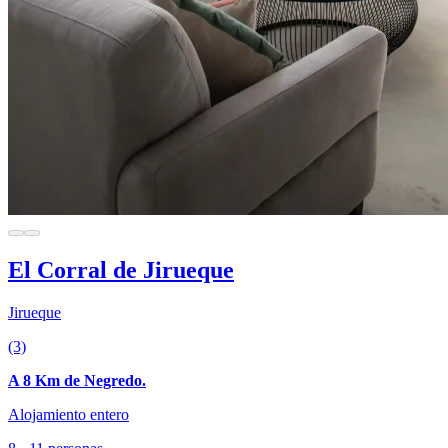
El Corral de Jirueque
Jirueque
(3)
A 8 Km de Negredo.
Alojamiento entero