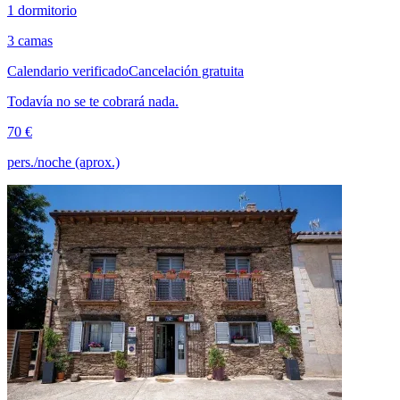
1 dormitorio
3 camas
Calendario verificado
Cancelación gratuita
Todavía no se te cobrará nada.
70 €
pers./noche (aprox.)