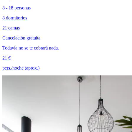
8 - 18 personas
8 dormitorios
21 camas
Cancelación gratuita
Todavía no se te cobrará nada.
21 €
pers./noche (aprox.)