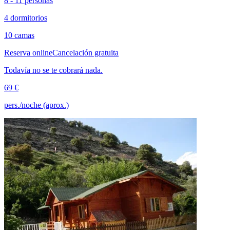
8 - 11 personas
4 dormitorios
10 camas
Reserva online
Cancelación gratuita
Todavía no se te cobrará nada.
69 €
pers./noche (aprox.)