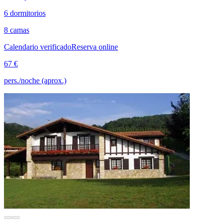
6 dormitorios
8 camas
Calendario verificado
Reserva online
67 €
pers./noche (aprox.)