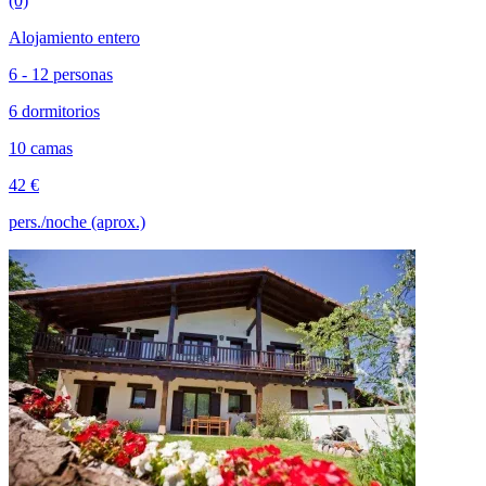
(0)
Alojamiento entero
6 - 12 personas
6 dormitorios
10 camas
42 €
pers./noche (aprox.)