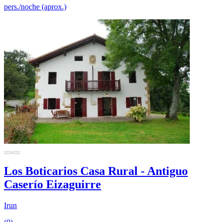
pers./noche (aprox.)
Los Boticarios Casa Rural - Antiguo
Caserío Eizaguirre
Irun