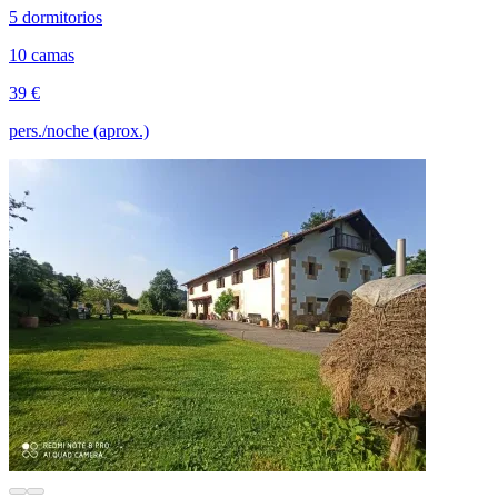
5 dormitorios
10 camas
39 €
pers./noche (aprox.)