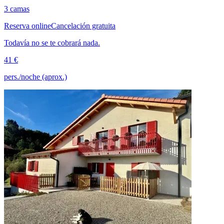
3 camas
Reserva online
Cancelación gratuita
Todavía no se te cobrará nada.
41 €
pers./noche (aprox.)