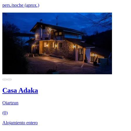
pers./noche (aprox.)
Casa Adaka
Oiartzun
(0)
Alojamiento entero