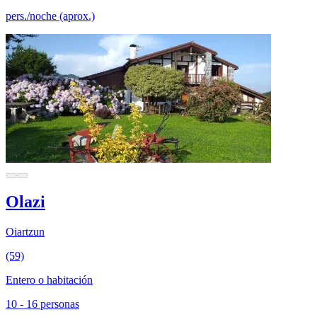
pers./noche (aprox.)
Olazi
Oiartzun
(59)
Entero o habitación
10 - 16 personas