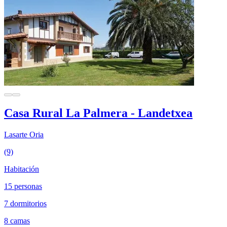
Casa Rural La Palmera - Landetxea
Lasarte Oria
(9)
Habitación
15 personas
7 dormitorios
8 camas