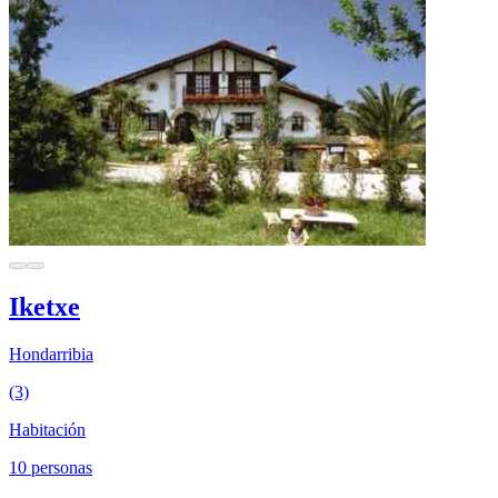
Iketxe
Hondarribia
(3)
Habitación
10 personas