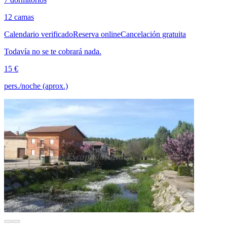
12 camas
Calendario verificado
Reserva online
Cancelación gratuita
Todavía no se te cobrará nada.
15 €
pers./noche (aprox.)