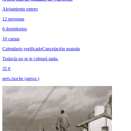
Alojamiento entero
12 personas
6 dormitorios
10 camas
Calendario verificado
Cancelación gratuita
Todavía no se te cobrará nada.
35 €
pers./noche (aprox.)