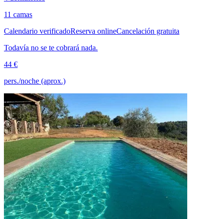
11 camas
Calendario verificado
Reserva online
Cancelación gratuita
Todavía no se te cobrará nada.
44 €
pers./noche (aprox.)