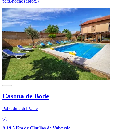
pers./noche (aprox.)
Casona de Bode
Pobladura del Valle
(7)
A 19.5 Km de Olmillos de Valverde.