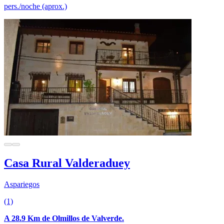
pers./noche (aprox.)
Casa Rural Valderaduey
Aspariegos
(1)
A 28.9 Km de Olmillos de Valverde.