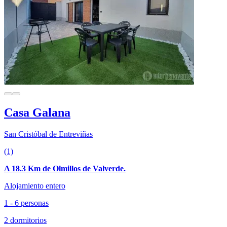
Casa Galana
San Cristóbal de Entreviñas
(1)
A 18.3 Km de Olmillos de Valverde.
Alojamiento entero
1 - 6 personas
2 dormitorios