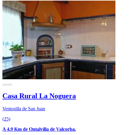
Casa Rural La Noguera
Ventosilla de San Juan
(25)
A 4.9 Km de Ontalvilla de Valcorba.