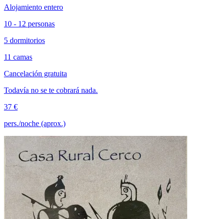
Alojamiento entero
10 - 12 personas
5 dormitorios
11 camas
Cancelación gratuita
Todavía no se te cobrará nada.
37 €
pers./noche (aprox.)