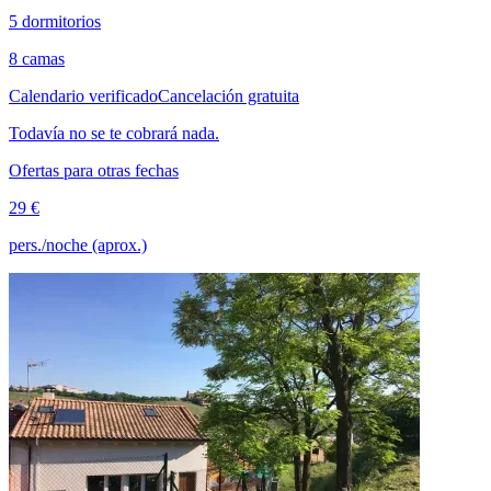
5 dormitorios
8 camas
Calendario verificado
Cancelación gratuita
Todavía no se te cobrará nada.
Ofertas para otras fechas
29 €
pers./noche (aprox.)