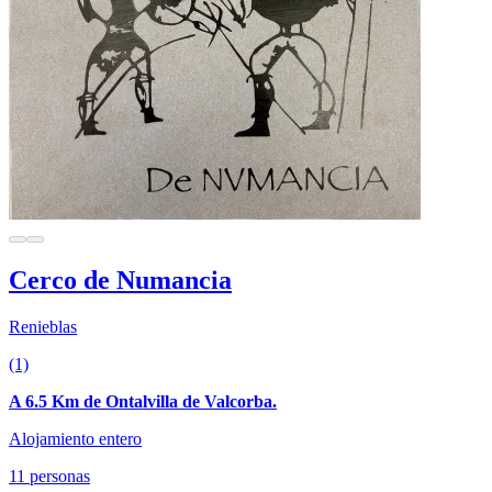
Cerco de Numancia
Renieblas
(1)
A 6.5 Km de Ontalvilla de Valcorba.
Alojamiento entero
11 personas