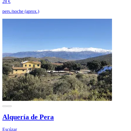
28 €
pers./noche (aprox.)
Alquería de Pera
Escúzar