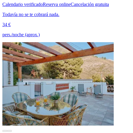
Calendario verificado
Reserva online
Cancelación gratuita
Todavía no se te cobrará nada.
34 €
pers./noche (aprox.)