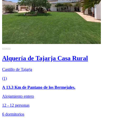
Alquería de Tajarja Casa Rural
Castillo de Tajarja
(1)
A 13.3 Km de Pantano de los Bermejales.
Alojamiento entero
12 - 12 personas
6 dormitorios