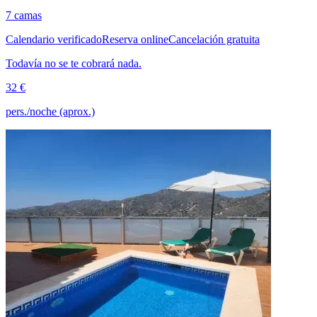
7 camas
Calendario verificado
Reserva online
Cancelación gratuita
Todavía no se te cobrará nada.
32 €
pers./noche (aprox.)