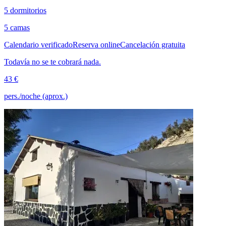
5 dormitorios
5 camas
Calendario verificado
Reserva online
Cancelación gratuita
Todavía no se te cobrará nada.
43 €
pers./noche (aprox.)