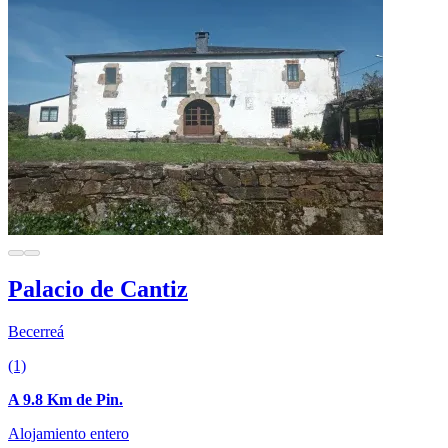
Palacio de Cantiz
Becerreá
(1)
A 9.8 Km de Pin.
Alojamiento entero