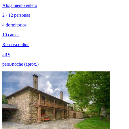
Alojamiento entero
2 - 12 personas
4 dormitorios
10 camas
Reserva online
38 €
pers./noche (aprox.)