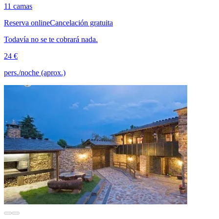
11 camas
Reserva online
Cancelación gratuita
Todavía no se te cobrará nada.
24 €
pers./noche (aprox.)