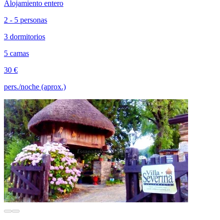
Alojamiento entero
2 - 5 personas
3 dormitorios
5 camas
30 €
pers./noche (aprox.)