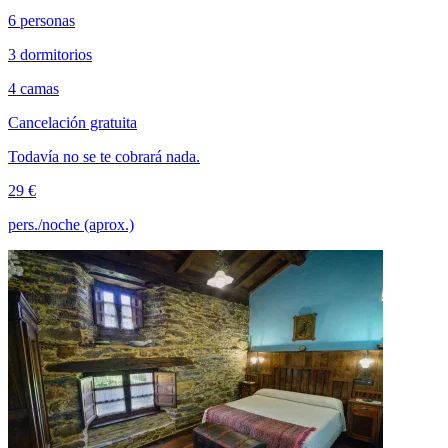
6 personas
3 dormitorios
4 camas
Cancelación gratuita
Todavía no se te cobrará nada.
29 €
pers./noche (aprox.)