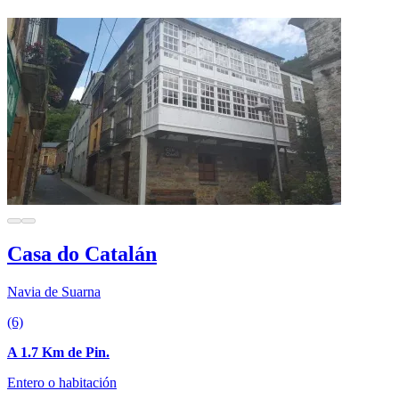
Casa do Catalán
Navia de Suarna
(6)
A 1.7 Km de Pin.
Entero o habitación