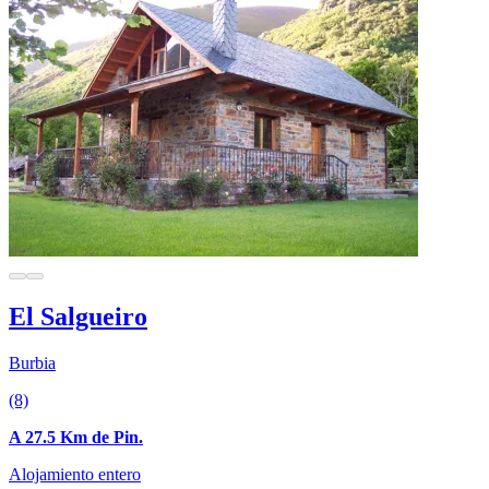
El Salgueiro
Burbia
(8)
A 27.5 Km de Pin.
Alojamiento entero