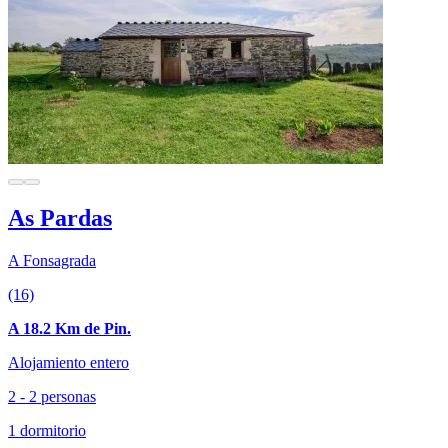
As Pardas
A Fonsagrada
(16)
A 18.2 Km de Pin.
Alojamiento entero
2 - 2 personas
1 dormitorio