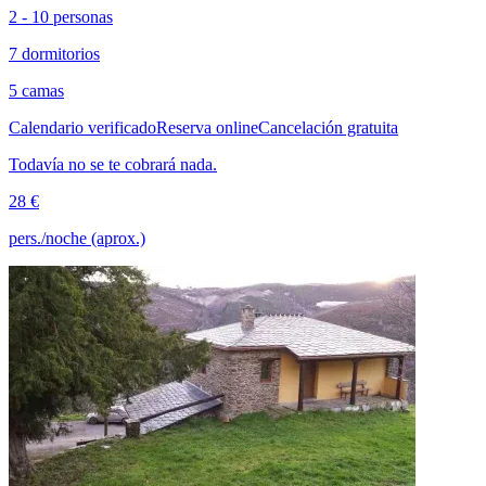
2 - 10 personas
7 dormitorios
5 camas
Calendario verificado
Reserva online
Cancelación gratuita
Todavía no se te cobrará nada.
28 €
pers./noche (aprox.)