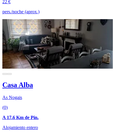
22 €
pers./noche (aprox.)
Casa Alba
As Nogais
(0)
A 17.6 Km de Pin.
Alojamiento entero