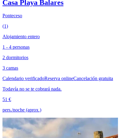
Casa Playa Balares
Ponteceso
(1)
Alojamiento entero
1 - 4 personas
2 dormitorios
3 camas
Calendario verificado
Reserva online
Cancelación gratuita
Todavía no se te cobrará nada.
51 €
pers./noche (aprox.)