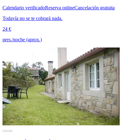
Calendario verificado
Reserva online
Cancelación gratuita
Todavía no se te cobrará nada.
24 €
pers./noche (aprox.)