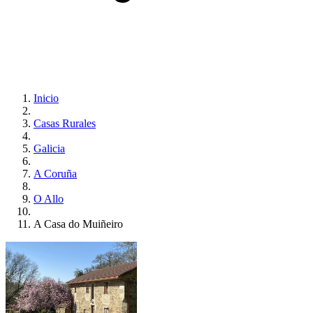
Inicio
Casas Rurales
Galicia
A Coruña
O Allo
A Casa do Muiñeiro