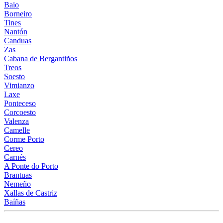
Baio
Borneiro
Tines
Nantón
Canduas
Zas
Cabana de Bergantiños
Treos
Soesto
Vimianzo
Laxe
Ponteceso
Corcoesto
Valenza
Camelle
Corme Porto
Cereo
Carnés
A Ponte do Porto
Brantuas
Nemeño
Xallas de Castriz
Baíñas