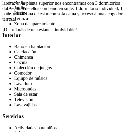
Barbacoa
lareira; en la planta superior nos encontramos con 3 dormitorios
Jardín
dobles, uno de ellos con baño en suite, 1 dormitorio individual, 1
Piscina
baño y una zona de estar con sofá cama y acceso a una acogedora
Terraza
terraza.
Zona de aparcamiento
¡Disfrutarás de una estancia inolvidable!
Interior
Baño en habitación
Calefacción
Chimenea
Cocina
Colección de juegos
Comedor
Equipo de música
Lavadora
Microondas
Sala de estar
Televisión
Lavavajillas
Servicios
Actividades para niños