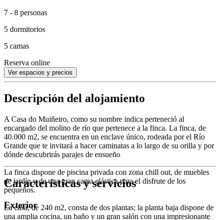
7 - 8 personas
5 dormitorios
5 camas
Reserva online
Ver espacios y precios
Descripción del alojamiento
A Casa do Muiñeiro, como su nombre indica perteneció al
encargado del molino de río que pertenece a la finca. La finca, de
40.000 m2, se encuentra en un enclave único, rodeada por el Río
Grande que te invitará a hacer caminatas a lo largo de su orilla y por
dónde descubrirás parajes de ensueño
La finca dispone de piscina privada con zona chill out, de muebles
Características y servicios
de jardín y de una gran cama elástica para el disfrute de los
pequeños.
Exterior
La casa, de 240 m2, consta de dos plantas; la planta baja dispone de
una amplia cocina, un baño y un gran salón con una impresionante