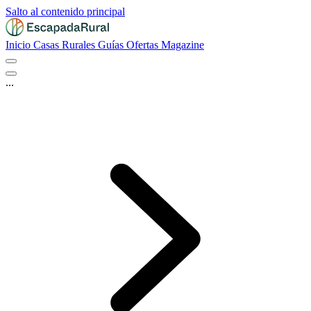
Salto al contenido principal
Inicio
Casas Rurales
Guías
Ofertas
Magazine
...