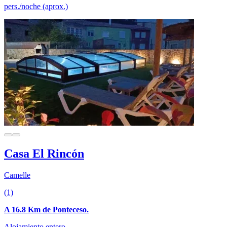
pers./noche (aprox.)
Casa El Rincón
Camelle
(1)
A 16.8 Km de Ponteceso.
Alojamiento entero