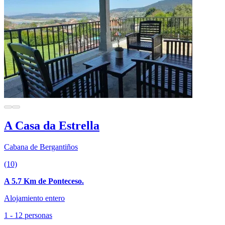
A Casa da Estrella
Cabana de Bergantiños
(10)
A 5.7 Km de Ponteceso.
Alojamiento entero
1 - 12 personas