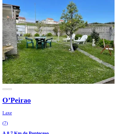
O’Peirao
Laxe
(7)
A 8.7 Km de Ponteceso.