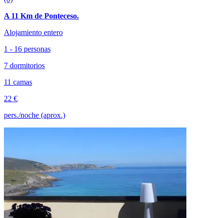
A 11 Km de Ponteceso.
Alojamiento entero
1 - 16 personas
7 dormitorios
11 camas
22 €
pers./noche (aprox.)