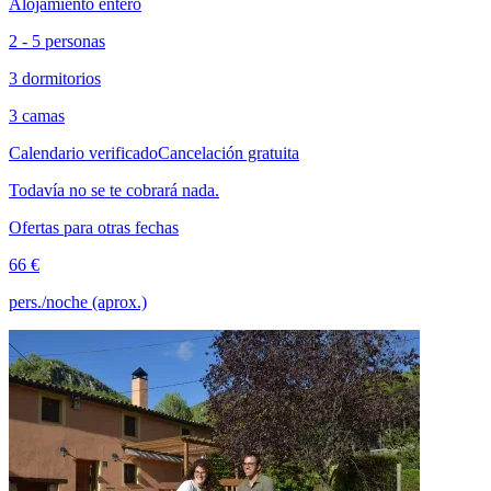
Alojamiento entero
2 - 5 personas
3 dormitorios
3 camas
Calendario verificado
Cancelación gratuita
Todavía no se te cobrará nada.
Ofertas para otras fechas
66 €
pers./noche (aprox.)