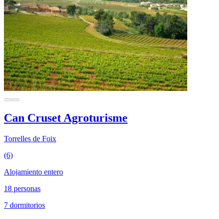
Can Cruset Agroturisme
Torrelles de Foix
(6)
Alojamiento entero
18 personas
7 dormitorios