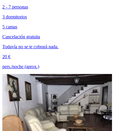
2 - 7 personas
3 dormitorios
5 camas
Cancelación gratuita
Todavía no se te cobrará nada.
20 €
pers./noche (aprox.)