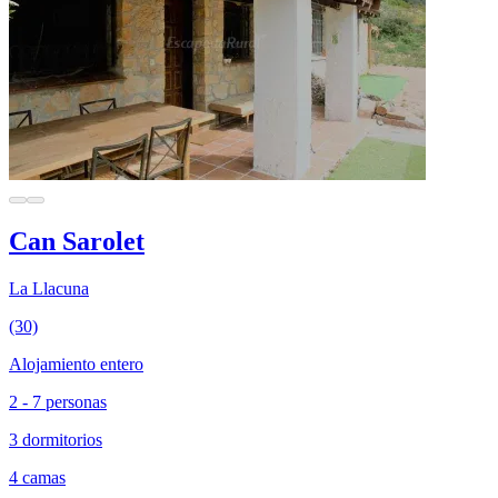
Can Sarolet
La Llacuna
(30)
Alojamiento entero
2 - 7 personas
3 dormitorios
4 camas