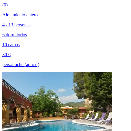
(0)
Alojamiento entero
4 - 13 personas
6 dormitorios
10 camas
30 €
pers./noche (aprox.)