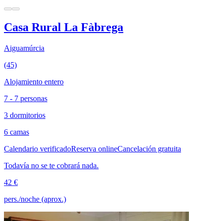
Casa Rural La Fàbrega
Aiguamúrcia
(45)
Alojamiento entero
7 - 7 personas
3 dormitorios
6 camas
Calendario verificado
Reserva online
Cancelación gratuita
Todavía no se te cobrará nada.
42 €
pers./noche (aprox.)