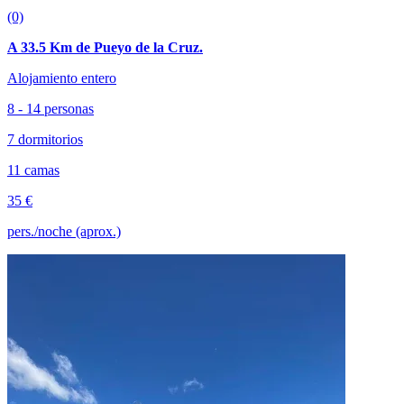
(0)
A 33.5 Km de Pueyo de la Cruz.
Alojamiento entero
8 - 14 personas
7 dormitorios
11 camas
35 €
pers./noche (aprox.)