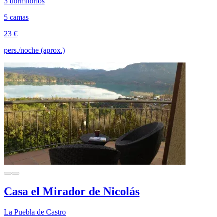
3 dormitorios
5 camas
23 €
pers./noche (aprox.)
Casa el Mirador de Nicolás
La Puebla de Castro