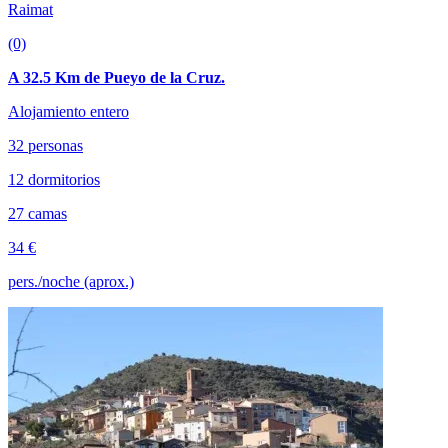
Raimat
(0)
A 32.5 Km de Pueyo de la Cruz.
Alojamiento entero
32 personas
12 dormitorios
27 camas
34 €
pers./noche (aprox.)