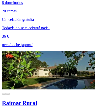
8 dormitorios
20 camas
Cancelación gratuita
Todavía no se te cobrará nada.
36 €
pers./noche (aprox.)
Raimat Rural