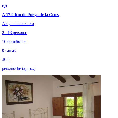
(0)
A 17.9 Km de Pueyo de la Cruz.
Alojamiento entero
2 - 13 personas
10 dormitorios
9 camas
36 €
pers./noche (aprox.)