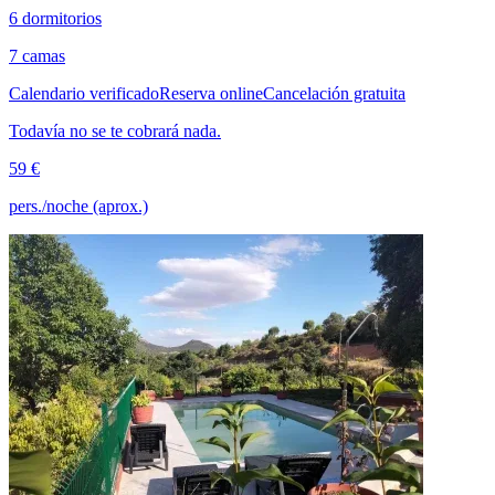
6 dormitorios
7 camas
Calendario verificado
Reserva online
Cancelación gratuita
Todavía no se te cobrará nada.
59 €
pers./noche (aprox.)