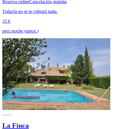
Reserva online
Cancelación gratuita
Todavía no se te cobrará nada.
33 €
pers./noche (aprox.)
La Finca