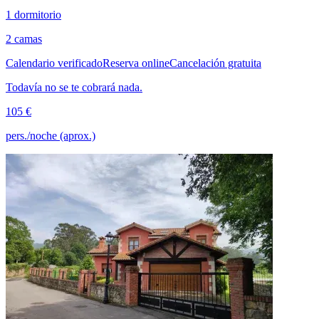
1 dormitorio
2 camas
Calendario verificado
Reserva online
Cancelación gratuita
Todavía no se te cobrará nada.
105 €
pers./noche (aprox.)