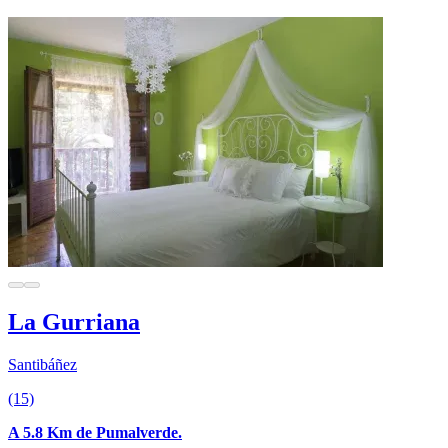
La Gurriana
Santibáñez
(15)
A 5.8 Km de Pumalverde.