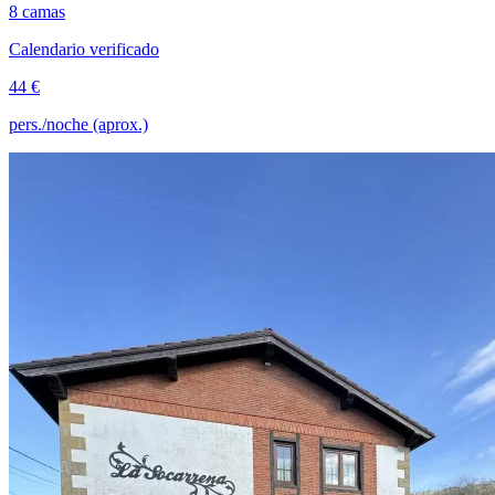
8 camas
Calendario verificado
44 €
pers./noche (aprox.)