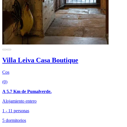
Villa Leiva Casa Boutique
Cos
(0)
A 5.7 Km de Pumalverde.
Alojamiento entero
1 - 11 personas
5 dormitorios