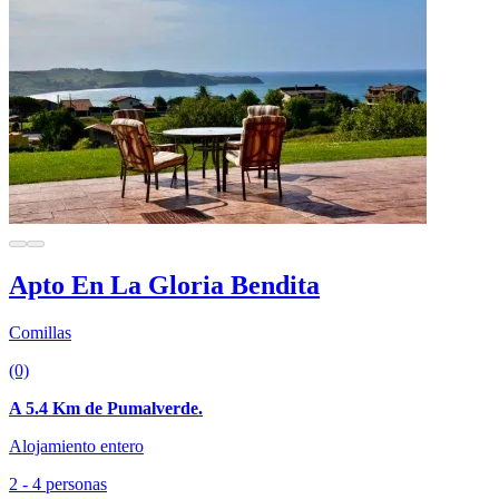
Apto En La Gloria Bendita
Comillas
(0)
A 5.4 Km de Pumalverde.
Alojamiento entero
2 - 4 personas