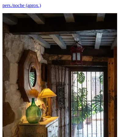
pers./noche (aprox.)