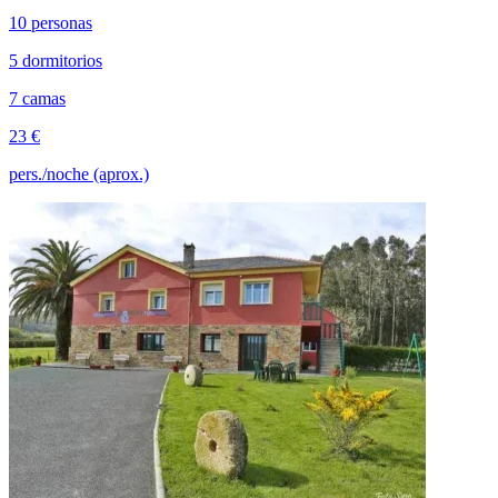
10 personas
5 dormitorios
7 camas
23 €
pers./noche (aprox.)