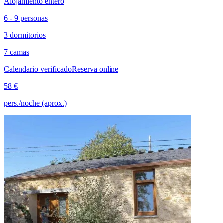
Alojamiento entero
6 - 9 personas
3 dormitorios
7 camas
Calendario verificado
Reserva online
58 €
pers./noche (aprox.)