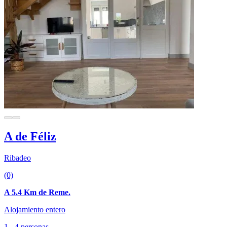
A de Féliz
Ribadeo
(0)
A 5.4 Km de Reme.
Alojamiento entero
1 - 4 personas