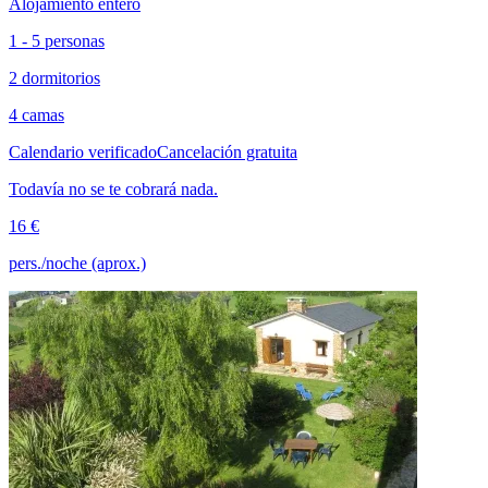
Alojamiento entero
1 - 5 personas
2 dormitorios
4 camas
Calendario verificado
Cancelación gratuita
Todavía no se te cobrará nada.
16 €
pers./noche (aprox.)