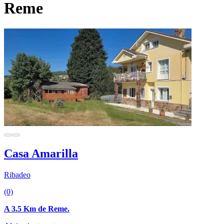
Reme
Casa Amarilla
Ribadeo
(0)
A 3.5 Km de Reme.