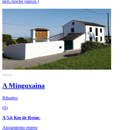
pers./noche (aprox.)
A Minguxaina
Ribadeo
(0)
A 5.6 Km de Reme.
Alojamiento entero