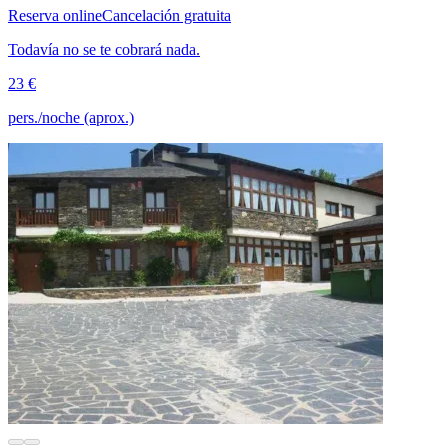
Reserva online
Cancelación gratuita
Todavía no se te cobrará nada.
23 €
pers./noche (aprox.)