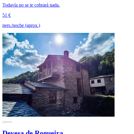
Todavía no se te cobrará nada.
51 €
pers./noche (aprox.)
Devesa de Rogueira