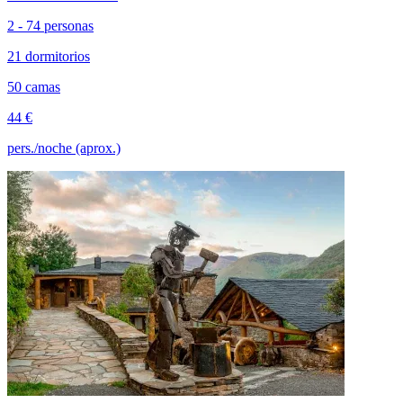
2 - 74 personas
21 dormitorios
50 camas
44 €
pers./noche (aprox.)