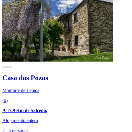
Casa das Pozas
Monforte de Lemos
(0)
A 17.9 Km de Salcedo.
Alojamiento entero
2 - 4 personas