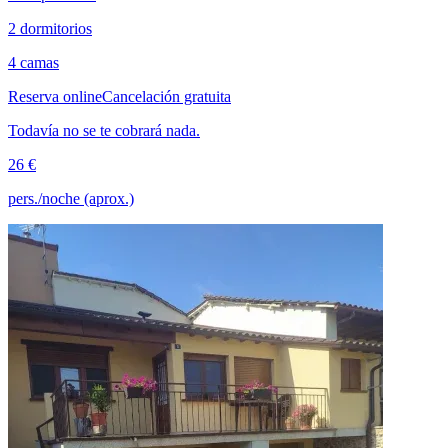
2 dormitorios
4 camas
Reserva online
Cancelación gratuita
Todavía no se te cobrará nada.
26 €
pers./noche (aprox.)