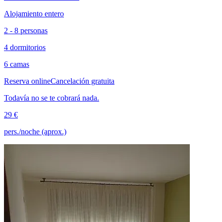
Alojamiento entero
2 - 8 personas
4 dormitorios
6 camas
Reserva online
Cancelación gratuita
Todavía no se te cobrará nada.
29 €
pers./noche (aprox.)