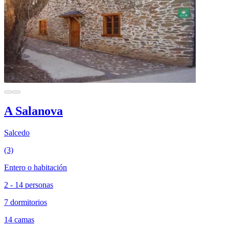
A Salanova
Salcedo
(3)
Entero o habitación
2 - 14 personas
7 dormitorios
14 camas