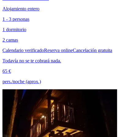
Alojamiento entero
1 - 3 personas
1 dormitorio
2 camas
Calendario verificado
Reserva online
Cancelación gratuita
Todavía no se te cobrará nada.
65 €
pers./noche (aprox.)