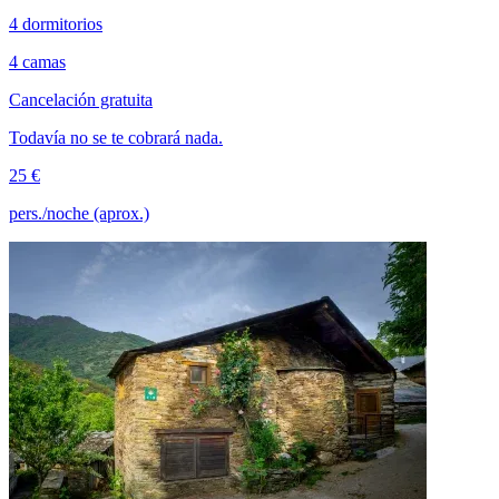
4 dormitorios
4 camas
Cancelación gratuita
Todavía no se te cobrará nada.
25 €
pers./noche (aprox.)