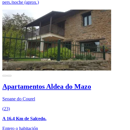
pers./noche (aprox.)
Apartamentos Aldea do Mazo
Seoane do Courel
(23)
A 16.4 Km de Salcedo.
Entero o habitación