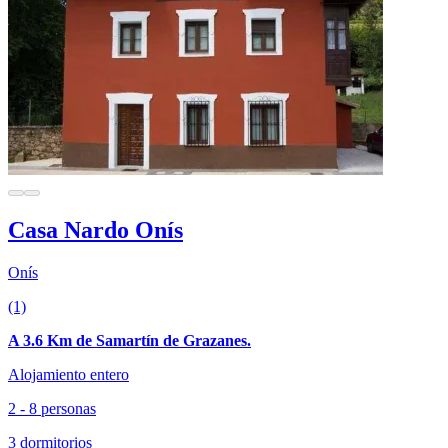
Casa Nardo Onís
Onís
(1)
A 3.6 Km de Samartín de Grazanes.
Alojamiento entero
2 - 8 personas
3 dormitorios