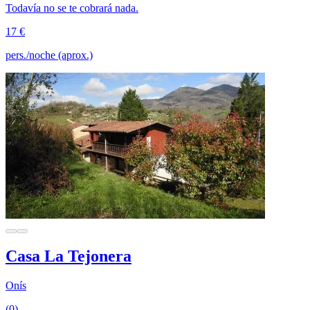
Todavía no se te cobrará nada.
17 €
pers./noche (aprox.)
Casa La Tejonera
Onís
(0)