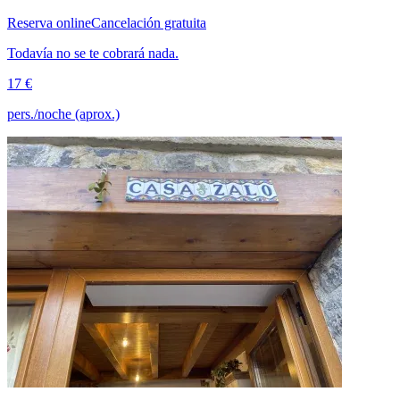
Reserva online
Cancelación gratuita
Todavía no se te cobrará nada.
17 €
pers./noche (aprox.)