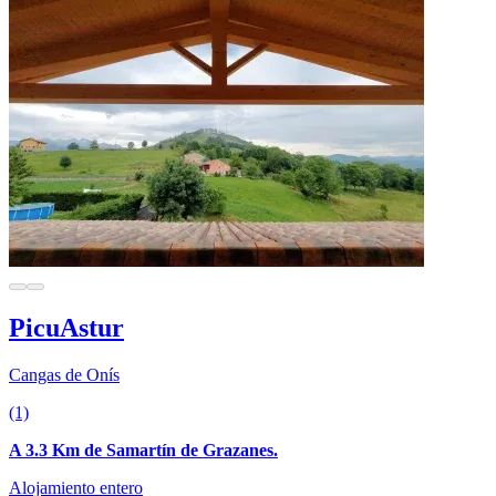
PicuAstur
Cangas de Onís
(1)
A 3.3 Km de Samartín de Grazanes.
Alojamiento entero