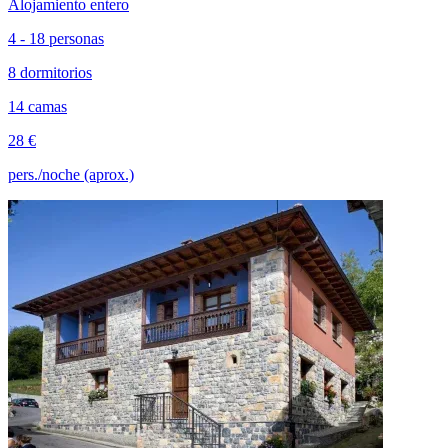
Alojamiento entero
4 - 18 personas
8 dormitorios
14 camas
28 €
pers./noche (aprox.)