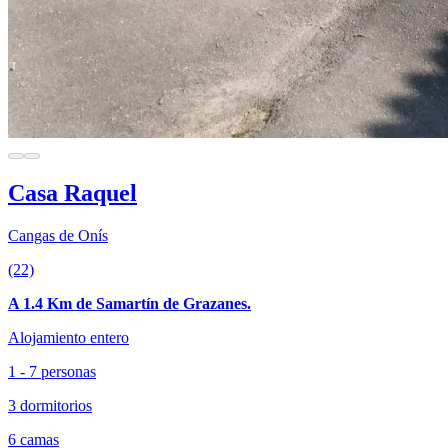
Casa Raquel
Cangas de Onís
(22)
A 1.4 Km de Samartín de Grazanes.
Alojamiento entero
1 - 7 personas
3 dormitorios
6 camas