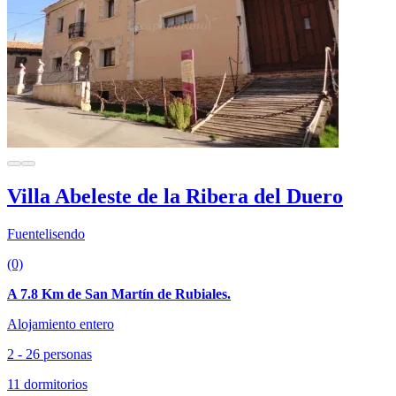
Villa Abeleste de la Ribera del Duero
Fuentelisendo
(0)
A 7.8 Km de San Martín de Rubiales.
Alojamiento entero
2 - 26 personas
11 dormitorios