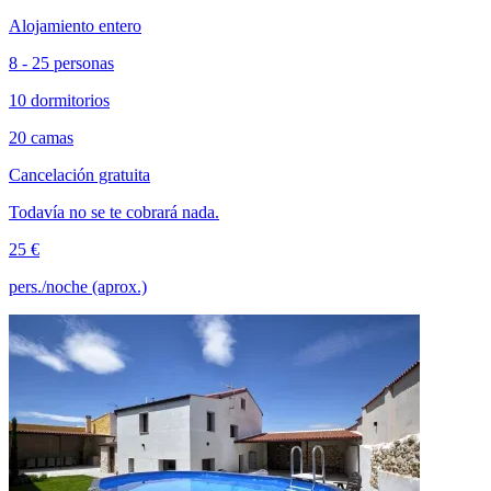
Alojamiento entero
8 - 25 personas
10 dormitorios
20 camas
Cancelación gratuita
Todavía no se te cobrará nada.
25 €
pers./noche (aprox.)