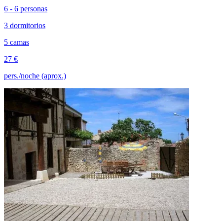
6 - 6 personas
3 dormitorios
5 camas
27 €
pers./noche (aprox.)