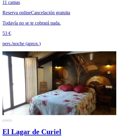
11 camas
Reserva online
Cancelación gratuita
Todavía no se te cobrará nada.
53 €
pers./noche (aprox.)
El Lagar de Curiel