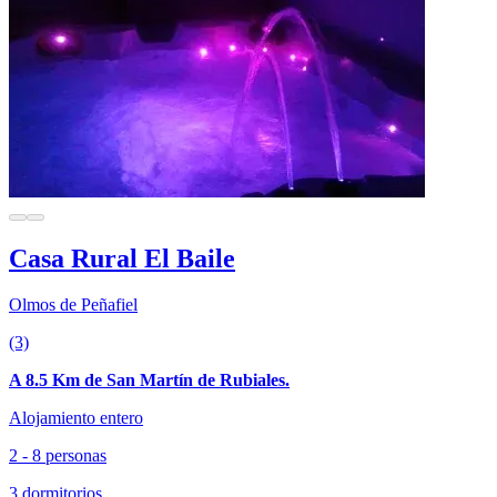
Casa Rural El Baile
Olmos de Peñafiel
(3)
A 8.5 Km de San Martín de Rubiales.
Alojamiento entero
2 - 8 personas
3 dormitorios