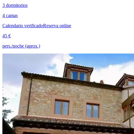
3 dormitorios
4 camas
Calendario verificado
Reserva online
45 €
pers./noche (aprox.)