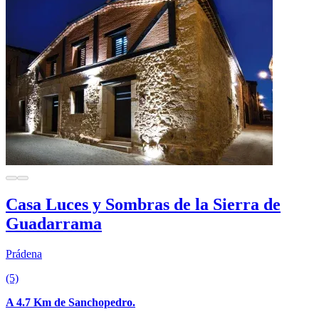
Casa Luces y Sombras de la Sierra de
Guadarrama
Prádena
(5)
A 4.7 Km de Sanchopedro.