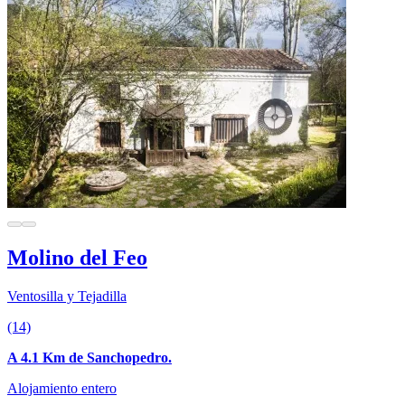
Molino del Feo
Ventosilla y Tejadilla
(14)
A 4.1 Km de Sanchopedro.
Alojamiento entero