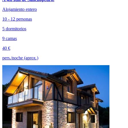
Alojamiento entero
10 - 12 personas
5 dormitorios
9 camas
40 €
pers./noche (aprox.)