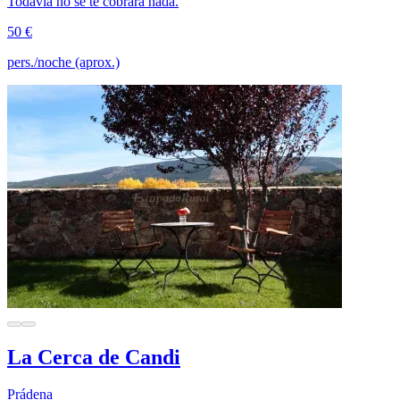
Todavía no se te cobrará nada.
50 €
pers./noche (aprox.)
La Cerca de Candi
Prádena