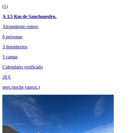
(1)
A 3.5 Km de Sanchopedro.
Alojamiento entero
6 personas
3 dormitorios
5 camas
Calendario verificado
28 €
pers./noche (aprox.)