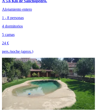
A 5.6 Km de Sanchopedro.
Alojamiento entero
1 - 8 personas
4 dormitorios
5 camas
24 €
pers./noche (aprox.)