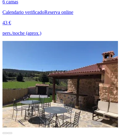
6 camas
Calendario verificado
Reserva online
43 €
pers./noche (aprox.)