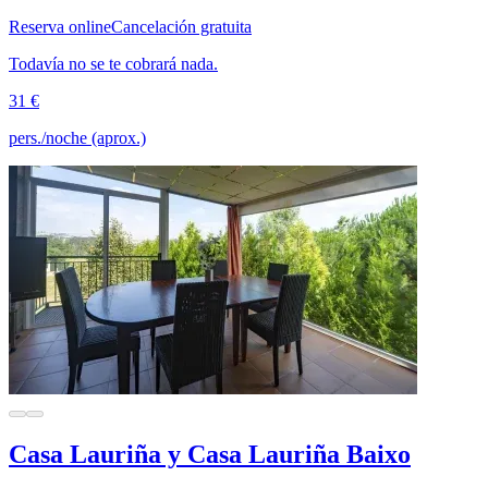
Reserva online
Cancelación gratuita
Todavía no se te cobrará nada.
31 €
pers./noche (aprox.)
Casa Lauriña y Casa Lauriña Baixo