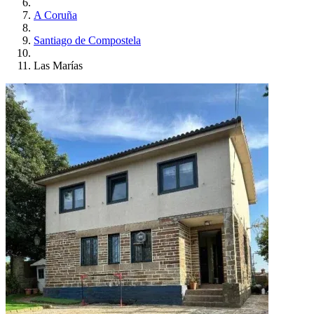
A Coruña
Santiago de Compostela
Las Marías