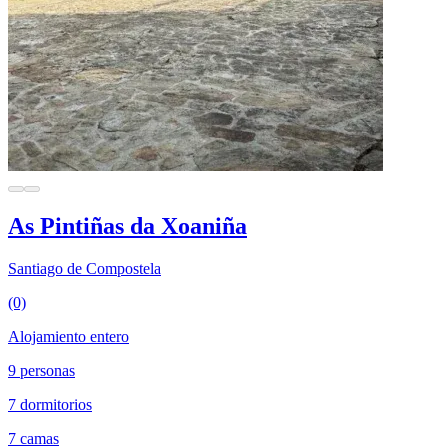
As Pintiñas da Xoaniña
Santiago de Compostela
(0)
Alojamiento entero
9 personas
7 dormitorios
7 camas