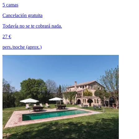
5 camas
Cancelación gratuita
Todavía no se te cobrará nada.
27 €
pers./noche (aprox.)