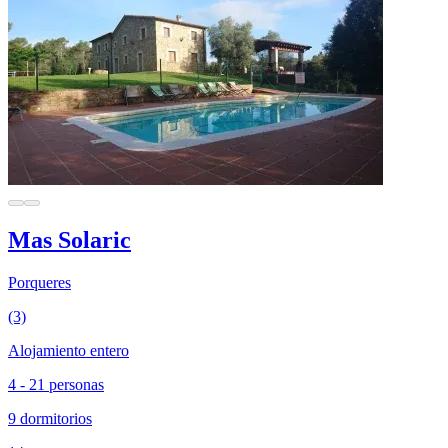
Mas Solaric
Porqueres
(3)
Alojamiento entero
4 - 21 personas
9 dormitorios