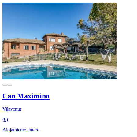
Can Maximino
Vilavenut
(0)
Alojamiento entero