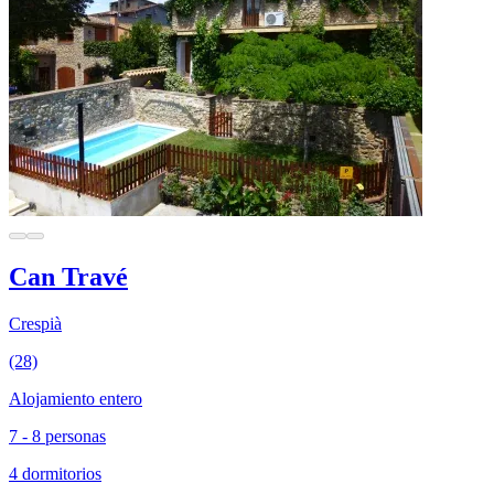
Can Travé
Crespià
(28)
Alojamiento entero
7 - 8 personas
4 dormitorios