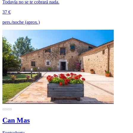
Todavía no se te cobrará nada.
37 €
pers./noche (aprox.)
Can Mas
Fontcoberta