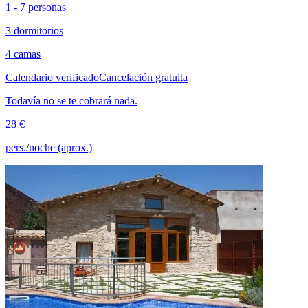
1 - 7 personas
3 dormitorios
4 camas
Calendario verificado
Cancelación gratuita
Todavía no se te cobrará nada.
28 €
pers./noche (aprox.)