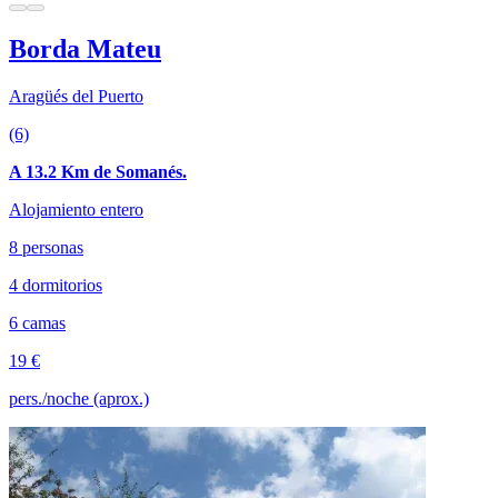
Borda Mateu
Aragüés del Puerto
(6)
A 13.2 Km de Somanés.
Alojamiento entero
8 personas
4 dormitorios
6 camas
19 €
pers./noche (aprox.)