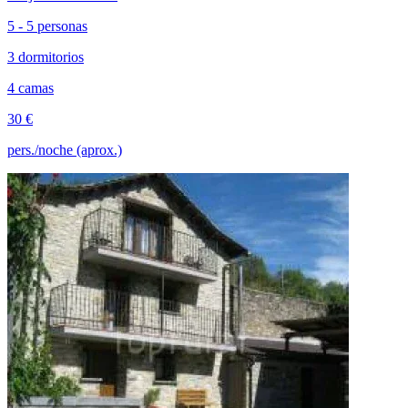
5 - 5 personas
3 dormitorios
4 camas
30 €
pers./noche (aprox.)