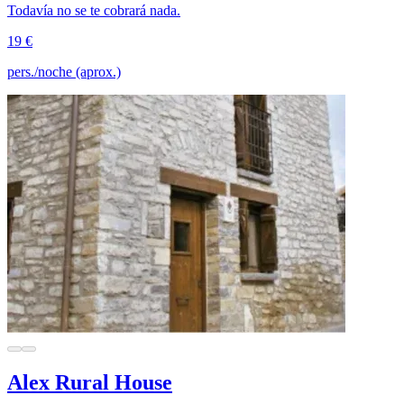
Todavía no se te cobrará nada.
19 €
pers./noche (aprox.)
Alex Rural House