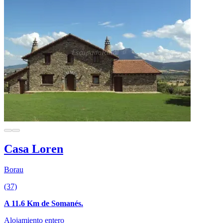
Casa Loren
Borau
(37)
A 11.6 Km de Somanés.
Alojamiento entero