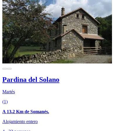
Pardina del Solano
Martés
(1)
A 13.2 Km de Somanés.
Alojamiento entero