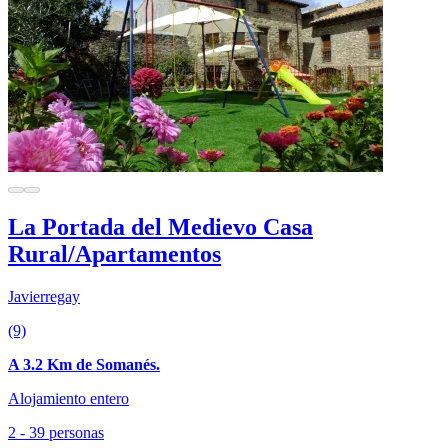
La Portada del Medievo Casa
Rural/Apartamentos
Javierregay
(9)
A 3.2 Km de Somanés.
Alojamiento entero
2 - 39 personas