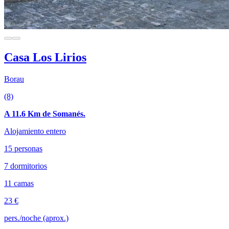
Casa Los Lirios
Borau
(8)
A 11.6 Km de Somanés.
Alojamiento entero
15 personas
7 dormitorios
11 camas
23 €
pers./noche (aprox.)