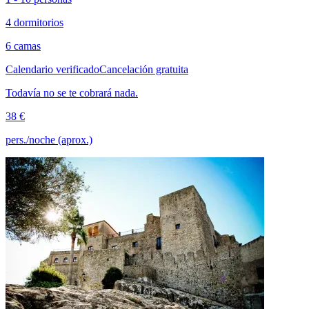
4 dormitorios
6 camas
Calendario verificado
Cancelación gratuita
Todavía no se te cobrará nada.
38 €
pers./noche (aprox.)