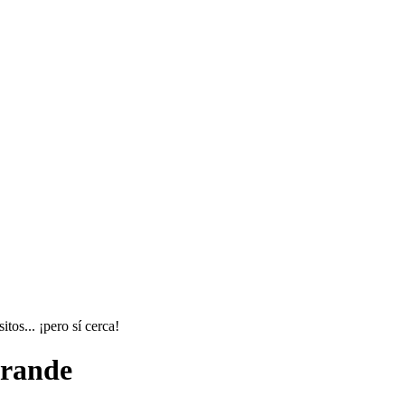
os... ¡pero sí cerca!
grande