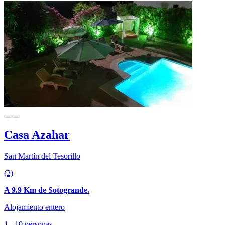
Casa Azahar
San Martín del Tesorillo
(2)
A 9.9 Km de Sotogrande.
Alojamiento entero
1 - 10 personas