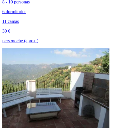
8 - 10 personas
6 dormitorios
11 camas
30 €
pers./noche (aprox.)