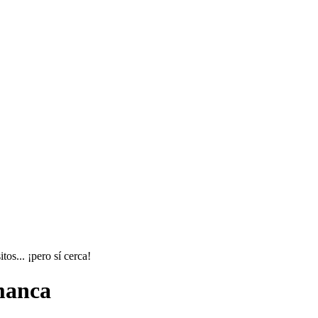
os... ¡pero sí cerca!
manca