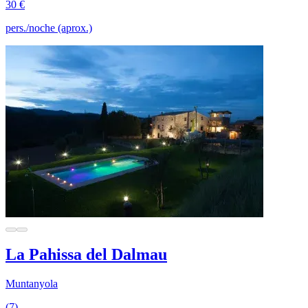
30 €
pers./noche (aprox.)
La Pahissa del Dalmau
Muntanyola
(7)