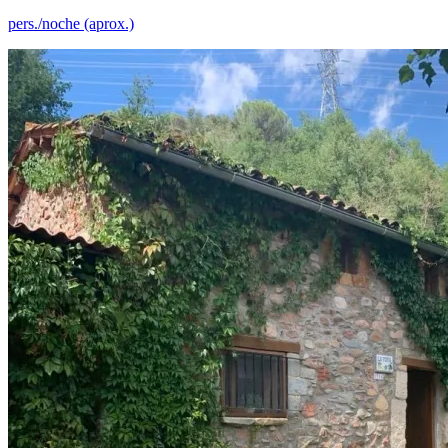
pers./noche (aprox.)