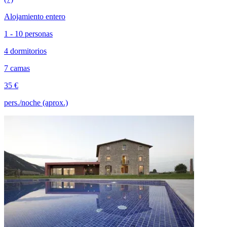
Alojamiento entero
1 - 10 personas
4 dormitorios
7 camas
35 €
pers./noche (aprox.)