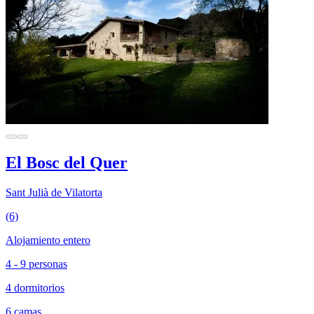
El Bosc del Quer
Sant Julià de Vilatorta
(6)
Alojamiento entero
4 - 9 personas
4 dormitorios
6 camas