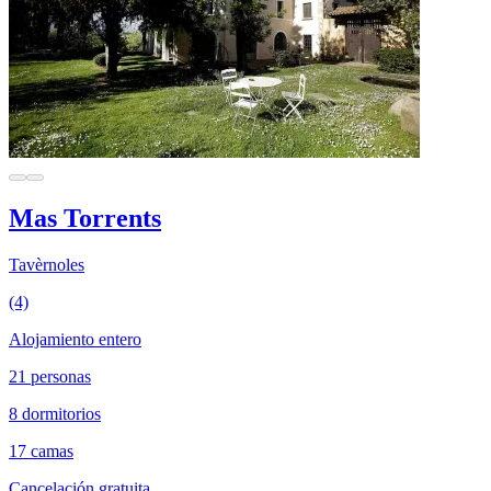
Mas Torrents
Tavèrnoles
(4)
Alojamiento entero
21 personas
8 dormitorios
17 camas
Cancelación gratuita