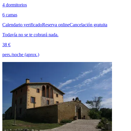
4 dormitorios
6 camas
Calendario verificado
Reserva online
Cancelación gratuita
Todavía no se te cobrará nada.
38 €
pers./noche (aprox.)