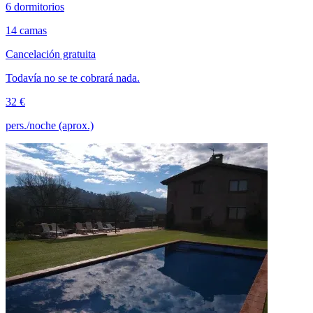
6 dormitorios
14 camas
Cancelación gratuita
Todavía no se te cobrará nada.
32 €
pers./noche (aprox.)