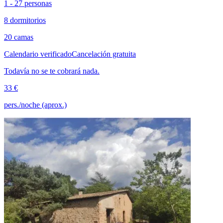
1 - 27 personas
8 dormitorios
20 camas
Calendario verificado
Cancelación gratuita
Todavía no se te cobrará nada.
33 €
pers./noche (aprox.)