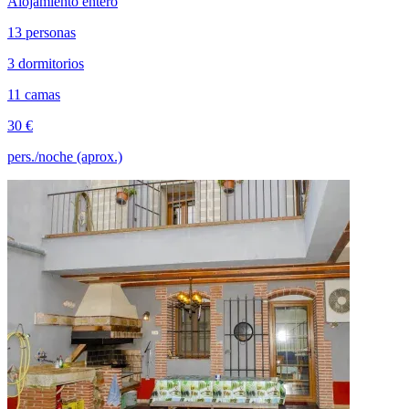
Alojamiento entero
13 personas
3 dormitorios
11 camas
30 €
pers./noche (aprox.)