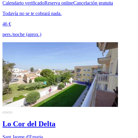
Calendario verificado
Reserva online
Cancelación gratuita
Todavía no se te cobrará nada.
46 €
pers./noche (aprox.)
Lo Cor del Delta
Sant Jaume d'Enveja