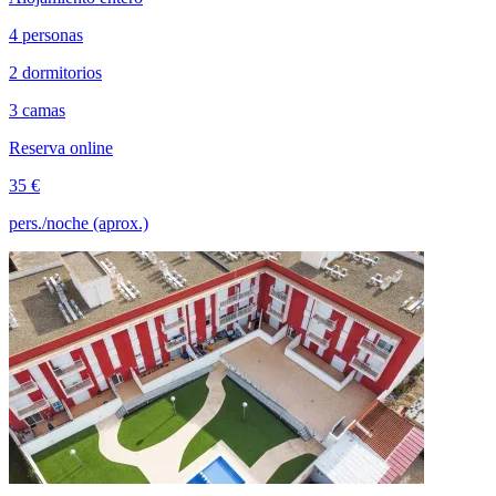
4 personas
2 dormitorios
3 camas
Reserva online
35 €
pers./noche (aprox.)