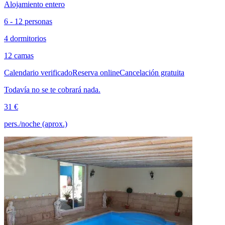
Alojamiento entero
6 - 12 personas
4 dormitorios
12 camas
Calendario verificado
Reserva online
Cancelación gratuita
Todavía no se te cobrará nada.
31 €
pers./noche (aprox.)