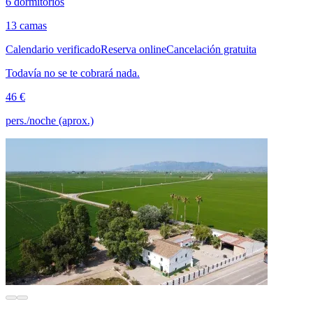
6 dormitorios
13 camas
Calendario verificado
Reserva online
Cancelación gratuita
Todavía no se te cobrará nada.
46 €
pers./noche (aprox.)