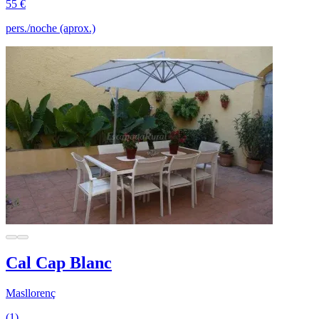
55 €
pers./noche (aprox.)
Cal Cap Blanc
Masllorenç
(1)