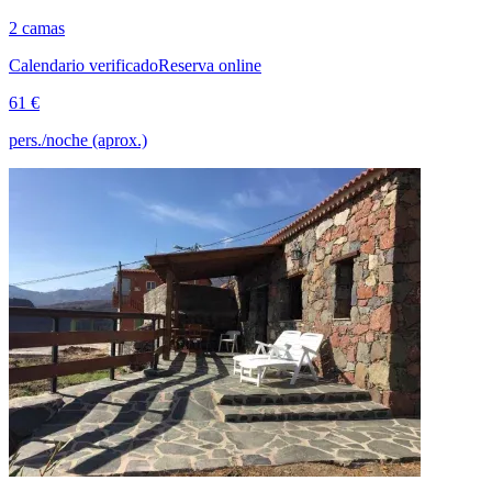
2 camas
Calendario verificado
Reserva online
61 €
pers./noche (aprox.)