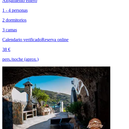
Alojamiento entero
1 - 4 personas
2 dormitorios
3 camas
Calendario verificado
Reserva online
38 €
pers./noche (aprox.)