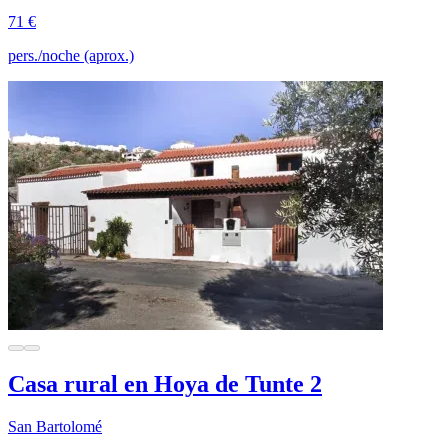
71 €
pers./noche (aprox.)
Casa rural en Hoya de Tunte 2
San Bartolomé