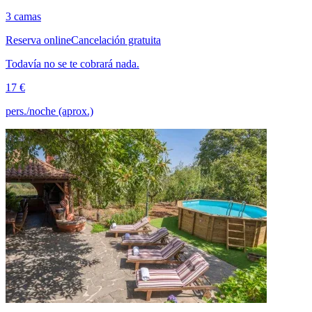
3 camas
Reserva online
Cancelación gratuita
Todavía no se te cobrará nada.
17 €
pers./noche (aprox.)