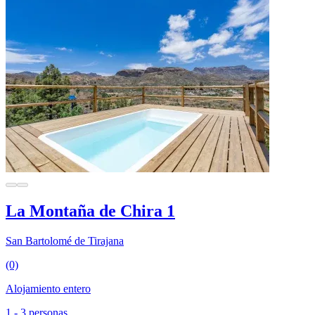
La Montaña de Chira 1
San Bartolomé de Tirajana
(0)
Alojamiento entero
1 - 3 personas