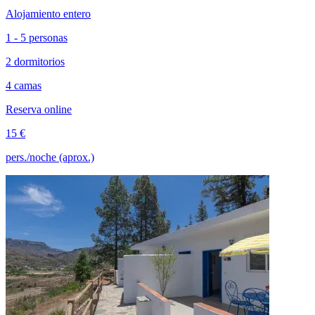
Alojamiento entero
1 - 5 personas
2 dormitorios
4 camas
Reserva online
15 €
pers./noche (aprox.)