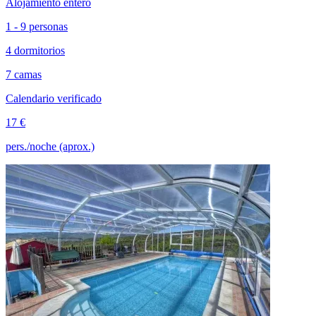
Alojamiento entero
1 - 9 personas
4 dormitorios
7 camas
Calendario verificado
17 €
pers./noche (aprox.)