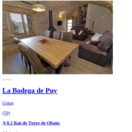
La Bodega de Puy
Graus
(59)
A 0.2 Km de Torre de Obato.