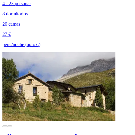
4 - 23 personas
8 dormitorios
20 camas
27 €
pers./noche (aprox.)