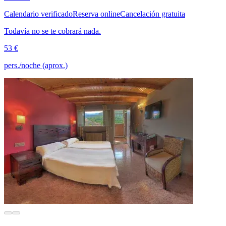
Calendario verificado
Reserva online
Cancelación gratuita
Todavía no se te cobrará nada.
53 €
pers./noche (aprox.)