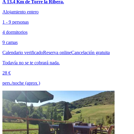
A 13.4 Km de Torre la Ribera.
Alojamiento entero
1 - 9 personas
4 dormitorios
9 camas
Calendario verificado
Reserva online
Cancelación gratuita
Todavía no se te cobrará nada.
28 €
pers./noche (aprox.)