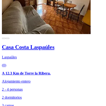
Casa Costa Laspaúles
Laspaúles
(0)
A 12.3 Km de Torre la Ribera.
Alojamiento entero
2 - 4 personas
2 dormitorios
3 camas