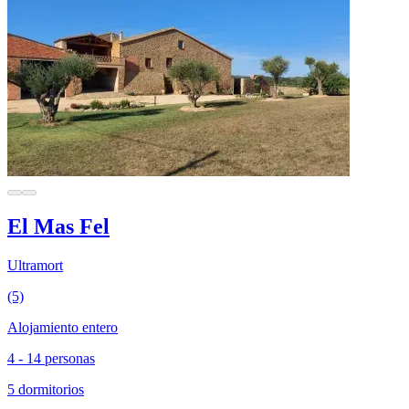
El Mas Fel
Ultramort
(5)
Alojamiento entero
4 - 14 personas
5 dormitorios