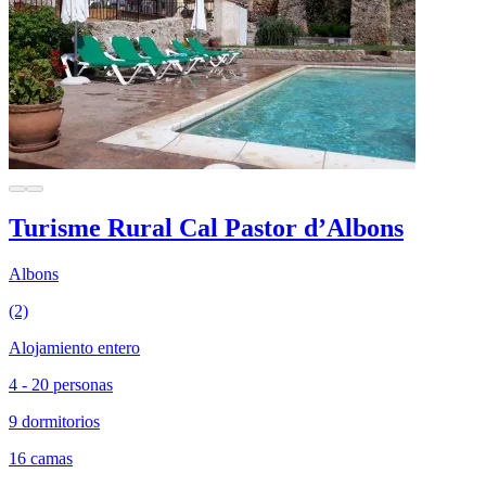
Turisme Rural Cal Pastor d’Albons
Albons
(2)
Alojamiento entero
4 - 20 personas
9 dormitorios
16 camas