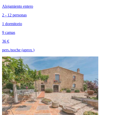
Alojamiento entero
2 - 12 personas
1 dormitorio
9 camas
36 €
pers./noche (aprox.)