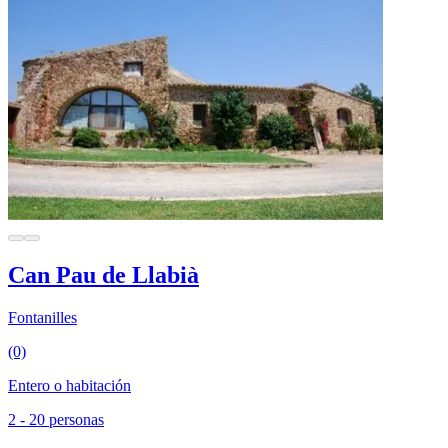
Can Pau de Llabià
Fontanilles
(0)
Entero o habitación
2 - 20 personas