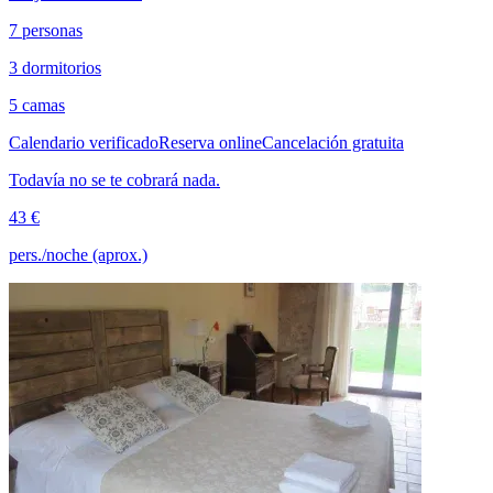
7 personas
3 dormitorios
5 camas
Calendario verificado
Reserva online
Cancelación gratuita
Todavía no se te cobrará nada.
43 €
pers./noche (aprox.)