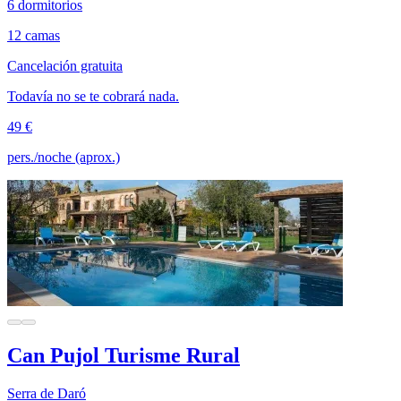
6 dormitorios
12 camas
Cancelación gratuita
Todavía no se te cobrará nada.
49 €
pers./noche (aprox.)
Can Pujol Turisme Rural
Serra de Daró