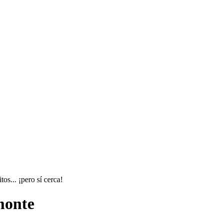
os... ¡pero sí cerca!
monte