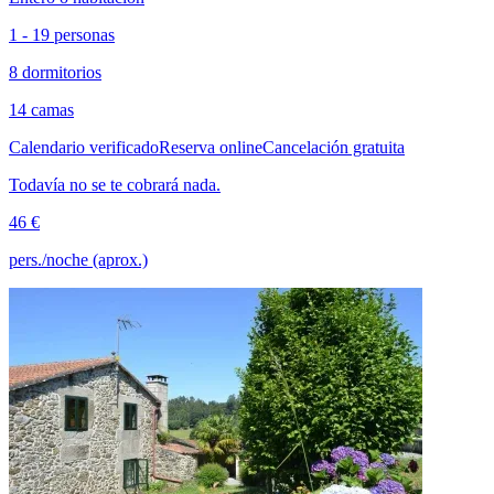
1 - 19 personas
8 dormitorios
14 camas
Calendario verificado
Reserva online
Cancelación gratuita
Todavía no se te cobrará nada.
46 €
pers./noche (aprox.)