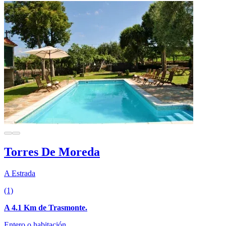
Torres De Moreda
A Estrada
(1)
A 4.1 Km de Trasmonte.
Entero o habitación