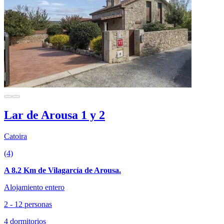
Lar de Arousa 1 y 2
Catoira
(4)
A 8.2 Km de Vilagarcía de Arousa.
Alojamiento entero
2 - 12 personas
4 dormitorios