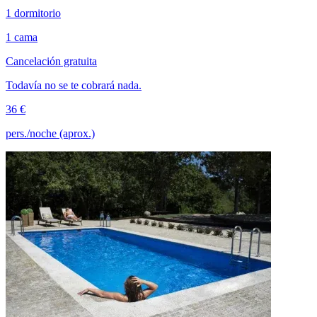
1 dormitorio
1 cama
Cancelación gratuita
Todavía no se te cobrará nada.
36 €
pers./noche (aprox.)