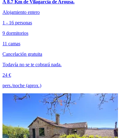
A 8.7 Km de Vilagarcía de Arousa.
Alojamiento entero
1 - 16 personas
9 dormitorios
11 camas
Cancelación gratuita
Todavía no se te cobrará nada.
24 €
pers./noche (aprox.)