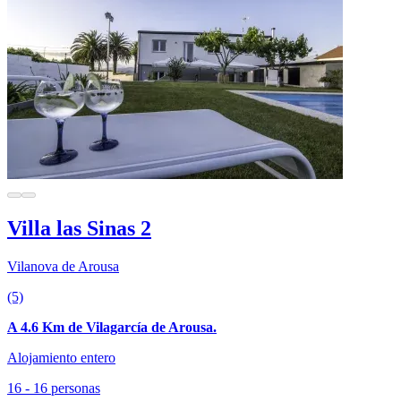
Villa las Sinas 2
Vilanova de Arousa
(5)
A 4.6 Km de Vilagarcía de Arousa.
Alojamiento entero
16 - 16 personas