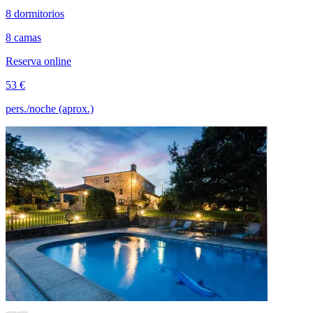
8 dormitorios
8 camas
Reserva online
53 €
pers./noche (aprox.)