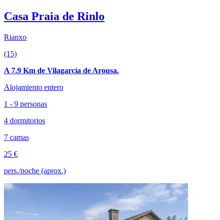
Casa Praia de Rinlo
Rianxo
(15)
A 7.9 Km de Vilagarcía de Arousa.
Alojamiento entero
1 - 9 personas
4 dormitorios
7 camas
25 €
pers./noche (aprox.)