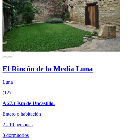
El Rincón de la Media Luna
Luna
(12)
A 27.1 Km de Uncastillo.
Entero o habitación
2 - 10 personas
3 dormitorios