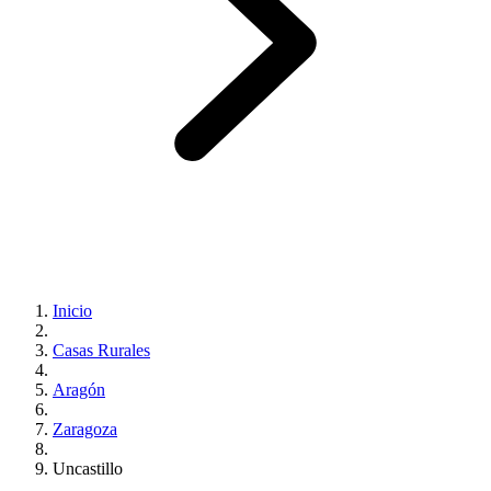
Inicio
Casas Rurales
Aragón
Zaragoza
Uncastillo