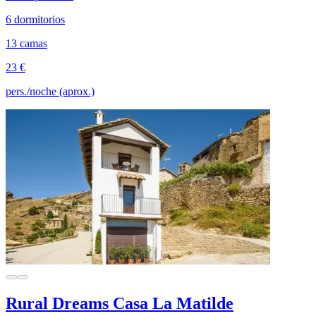
6 dormitorios
13 camas
23 €
pers./noche (aprox.)
Rural Dreams Casa La Matilde