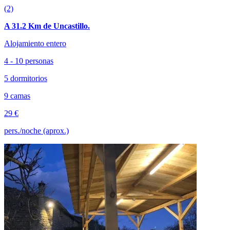
(2)
A 31.2 Km de Uncastillo.
Alojamiento entero
4 - 10 personas
5 dormitorios
9 camas
29 €
pers./noche (aprox.)