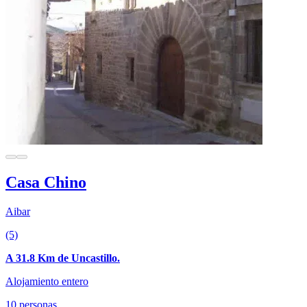
Casa Chino
Aibar
(5)
A 31.8 Km de Uncastillo.
Alojamiento entero
10 personas