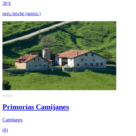
30 €
pers./noche (aprox.)
Primorías Camijanes
Camijanes
(0)