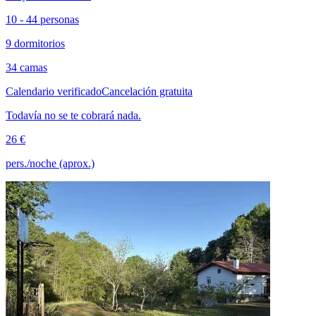
10 - 44 personas
9 dormitorios
34 camas
Calendario verificado
Cancelación gratuita
Todavía no se te cobrará nada.
26 €
pers./noche (aprox.)