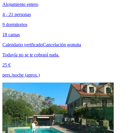
Alojamiento entero
4 - 21 personas
9 dormitorios
18 camas
Calendario verificado
Cancelación gratuita
Todavía no se te cobrará nada.
25 €
pers./noche (aprox.)