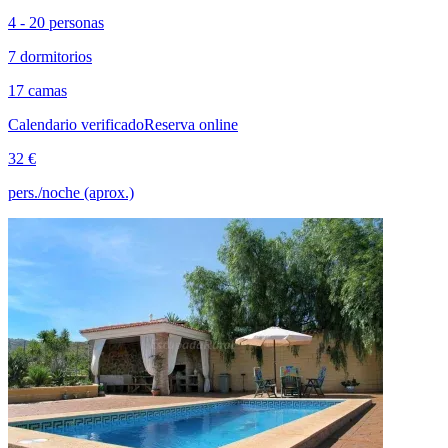
4 - 20 personas
7 dormitorios
17 camas
Calendario verificado
Reserva online
32 €
pers./noche (aprox.)