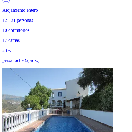
(11)
Alojamiento entero
12 - 21 personas
10 dormitorios
17 camas
23 €
pers./noche (aprox.)