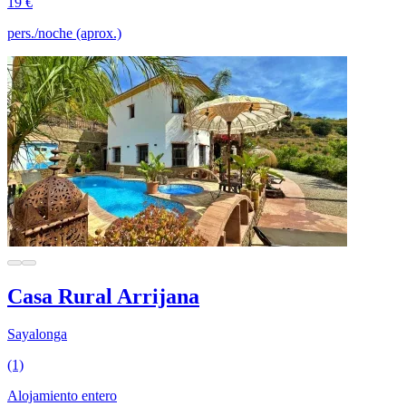
19 €
pers./noche (aprox.)
Casa Rural Arrijana
Sayalonga
(1)
Alojamiento entero