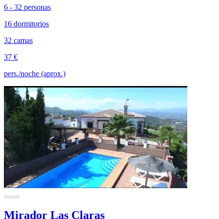
6 - 32 personas
16 dormitorios
32 camas
37 €
pers./noche (aprox.)
Mirador Las Claras