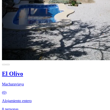
El Olivo
Macharaviaya
(0)
Alojamiento entero
8 personas