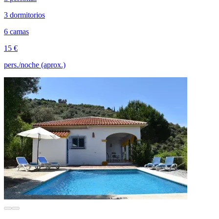
3 dormitorios
6 camas
15 €
pers./noche (aprox.)