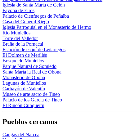
Iglesia de Santa María de Celón
Fayona de Eiros
Palacio de Cienfuegos de Peñalba
Casa del General Riego
Iglesia Parroquial en el Monasterio de Hermo
Río Muniellos
Torre del Valledor
Braña de la Pornacal
Estación de esquí de Leitariegos
El Dolmen de Merillés
Bosque de Muniellos
Parque Natural de Somiedo
Santa María la Real de Obona
Monasterio de Obona
Lagunas de Muniellos
Carbayón de Valentín
Museo de arte sacro de Tineo
Palacio de los García de Tineo
El Rincón Cunqueiru
Pueblos cercanos
Cangas del Narcea