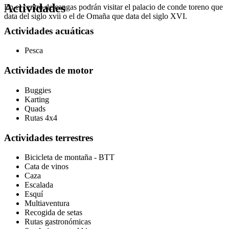
Actividades
En el centro de cangas podrán visitar el palacio de conde toreno que
data del siglo xvii o el de Omaña que data del siglo XVI.
Actividades acuáticas
Pesca
Actividades de motor
Buggies
Karting
Quads
Rutas 4x4
Actividades terrestres
Bicicleta de montaña - BTT
Cata de vinos
Caza
Escalada
Esquí
Multiaventura
Recogida de setas
Rutas gastronómicas