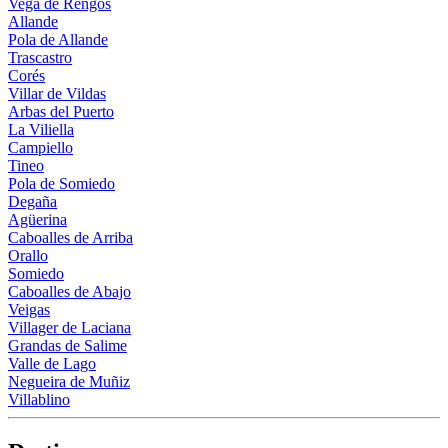
Vega de Rengos
Allande
Pola de Allande
Trascastro
Corés
Villar de Vildas
Arbas del Puerto
La Viliella
Campiello
Tineo
Pola de Somiedo
Degaña
Agüerina
Caboalles de Arriba
Orallo
Somiedo
Caboalles de Abajo
Veigas
Villager de Laciana
Grandas de Salime
Valle de Lago
Negueira de Muñiz
Villablino