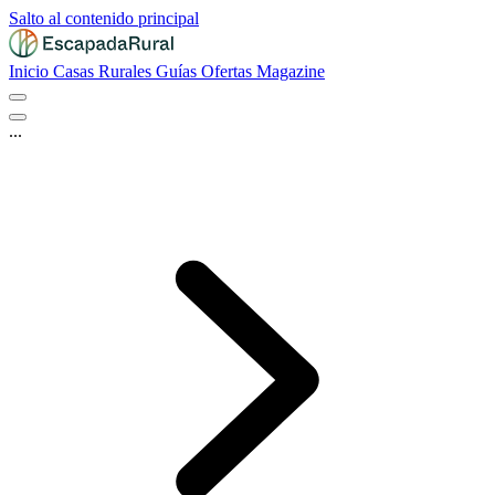
Salto al contenido principal
Inicio
Casas Rurales
Guías
Ofertas
Magazine
...