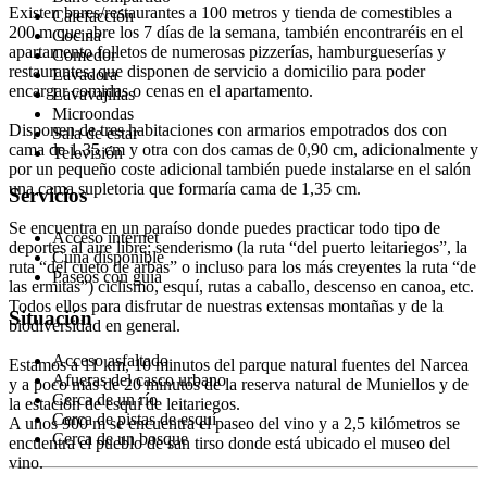
Existen bares/restaurantes a 100 metros y tienda de comestibles a
Calefacción
200 m que abre los 7 días de la semana, también encontraréis en el
Cocina
apartamento folletos de numerosas pizzerías, hamburgueserías y
Comedor
restaurantes, que disponen de servicio a domicilio para poder
Lavadora
encargar comidas o cenas en el apartamento.
Lavavajillas
Microondas
Disponen de tres habitaciones con armarios empotrados dos con
Sala de estar
cama de 1,35 cm y otra con dos camas de 0,90 cm, adicionalmente y
Televisión
por un pequeño coste adicional también puede instalarse en el salón
una cama supletoria que formaría cama de 1,35 cm.
Servicios
Se encuentra en un paraíso donde puedes practicar todo tipo de
Acceso internet
deportes al aire libre; senderismo (la ruta “del puerto leitariegos”, la
Cuna disponible
ruta “del cueto de arbas” o incluso para los más creyentes la ruta “de
Paseos con guía
las ermitas”) ciclismo, esquí, rutas a caballo, descenso en canoa, etc.
Todos ellos para disfrutar de nuestras extensas montañas y de la
Situación
biodiversidad en general.
Acceso asfaltado
Estamos a 11 km, 10 minutos del parque natural fuentes del Narcea
Afueras del casco urbano
y a poco más de 20 minutos de la reserva natural de Muniellos y de
Cerca de un río
la estación de esquí de leitariegos.
Cerca de pistas de esquí
A unos 900 m se encuentra el paseo del vino y a 2,5 kilómetros se
Cerca de un bosque
encuentra el pueblo de san tirso donde está ubicado el museo del
vino.