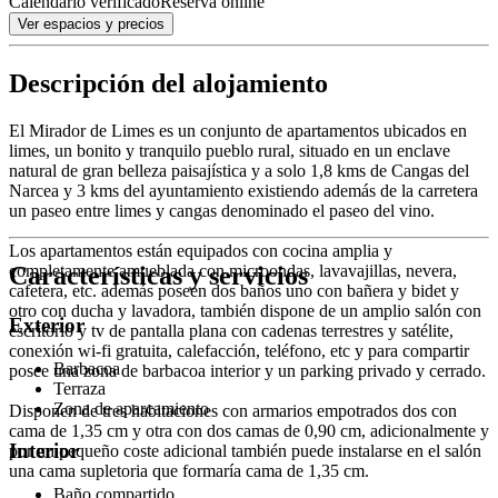
Calendario verificado
Reserva online
Ver espacios y precios
Descripción del alojamiento
El Mirador de Limes es un conjunto de apartamentos ubicados en
limes, un bonito y tranquilo pueblo rural, situado en un enclave
natural de gran belleza paisajística y a solo 1,8 kms de Cangas del
Narcea y 3 kms del ayuntamiento existiendo además de la carretera
un paseo entre limes y cangas denominado el paseo del vino.
Los apartamentos están equipados con cocina amplia y
Características y servicios
completamente amueblada con microondas, lavavajillas, nevera,
cafetera, etc. además poseen dos baños uno con bañera y bidet y
otro con ducha y lavadora, también dispone de un amplio salón con
Exterior
escritorio y tv de pantalla plana con cadenas terrestres y satélite,
conexión wi-fi gratuita, calefacción, teléfono, etc y para compartir
Barbacoa
posee una zona de barbacoa interior y un parking privado y cerrado.
Terraza
Zona de aparcamiento
Disponen de tres habitaciones con armarios empotrados dos con
cama de 1,35 cm y otra con dos camas de 0,90 cm, adicionalmente y
Interior
por un pequeño coste adicional también puede instalarse en el salón
una cama supletoria que formaría cama de 1,35 cm.
Baño compartido