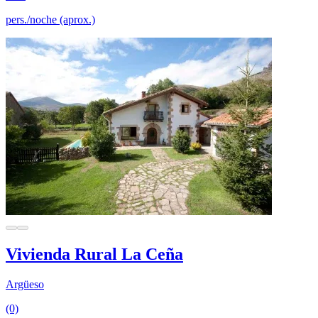
pers./noche (aprox.)
Vivienda Rural La Ceña
Argüeso
(0)