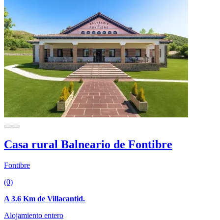
Casa rural Balneario de Fontibre
Fontibre
(0)
A 3.6 Km de Villacantid.
Alojamiento entero