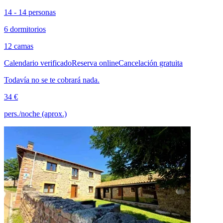
14 - 14 personas
6 dormitorios
12 camas
Calendario verificado
Reserva online
Cancelación gratuita
Todavía no se te cobrará nada.
34 €
pers./noche (aprox.)