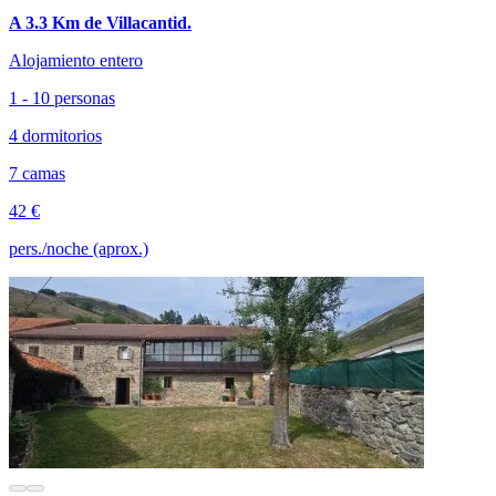
A 3.3 Km de Villacantid.
Alojamiento entero
1 - 10 personas
4 dormitorios
7 camas
42 €
pers./noche (aprox.)