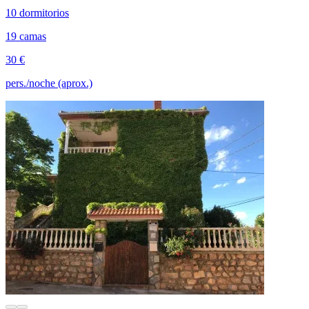
10 dormitorios
19 camas
30 €
pers./noche (aprox.)