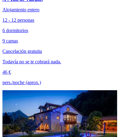
Alojamiento entero
12 - 12 personas
6 dormitorios
9 camas
Cancelación gratuita
Todavía no se te cobrará nada.
46 €
pers./noche (aprox.)