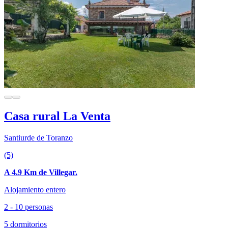
Casa rural La Venta
Santiurde de Toranzo
(5)
A 4.9 Km de Villegar.
Alojamiento entero
2 - 10 personas
5 dormitorios