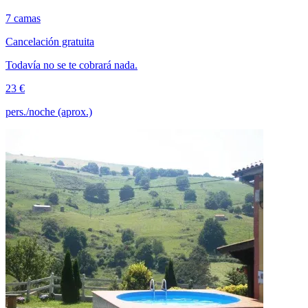
7 camas
Cancelación gratuita
Todavía no se te cobrará nada.
23 €
pers./noche (aprox.)