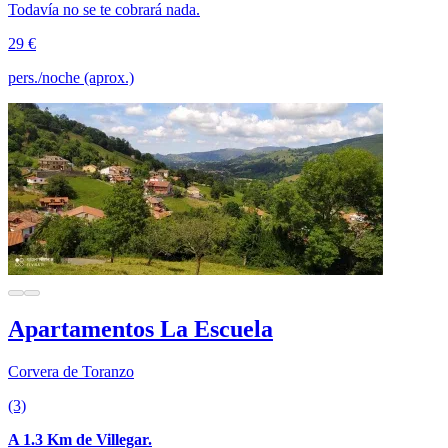
Todavía no se te cobrará nada.
29 €
pers./noche (aprox.)
Apartamentos La Escuela
Corvera de Toranzo
(3)
A 1.3 Km de Villegar.