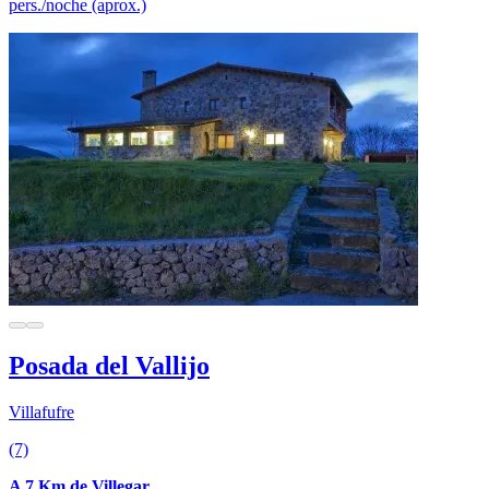
pers./noche (aprox.)
Posada del Vallijo
Villafufre
(7)
A 7 Km de Villegar.