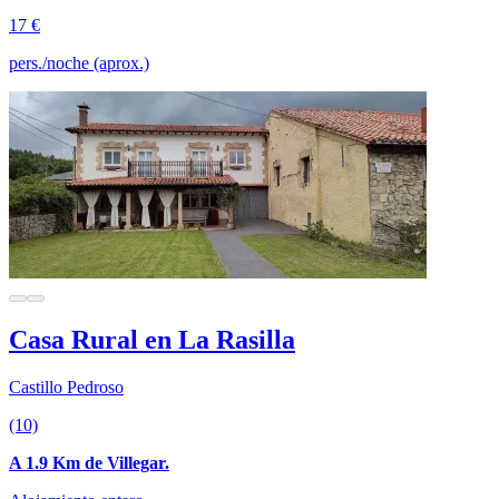
17 €
pers./noche (aprox.)
Casa Rural en La Rasilla
Castillo Pedroso
(10)
A 1.9 Km de Villegar.