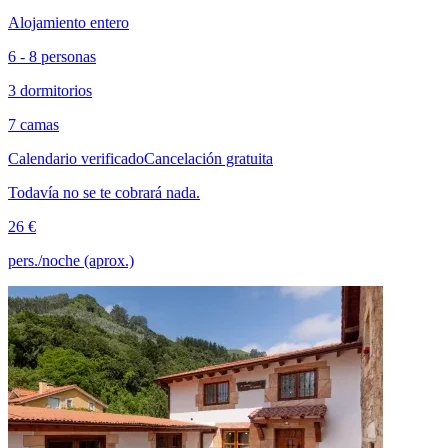
Alojamiento entero
6 - 8 personas
3 dormitorios
7 camas
Calendario verificado
Cancelación gratuita
Todavía no se te cobrará nada.
26 €
pers./noche (aprox.)