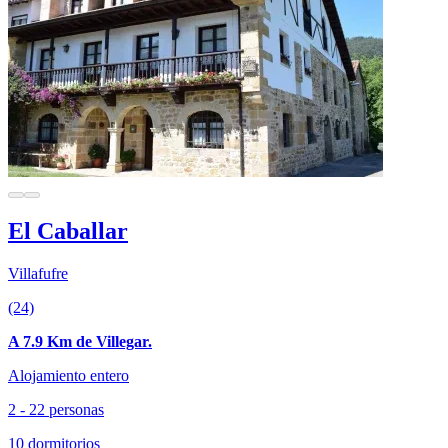
El Caballar
Villafufre
(24)
A 7.9 Km de Villegar.
Alojamiento entero
2 - 22 personas
10 dormitorios