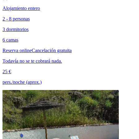
Alojamiento entero
2 - 8 personas
3 dormitorios
6 camas
Reserva online
Cancelación gratuita
Todavía no se te cobrará nada.
25 €
pers./noche (aprox.)