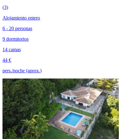
(3)
Alojamiento entero
6 - 20 personas
9 dormitorios
14 camas
44 €
pers./noche (aprox.)