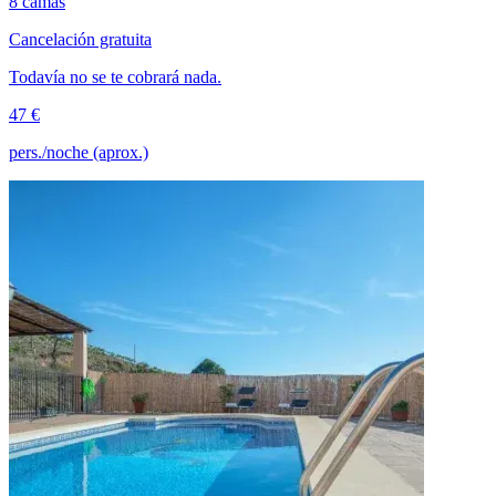
8 camas
Cancelación gratuita
Todavía no se te cobrará nada.
47 €
pers./noche (aprox.)