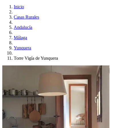
Inicio
Casas Rurales
Andalucía
Málaga
Yunquera
Torre Vigía de Yunquera