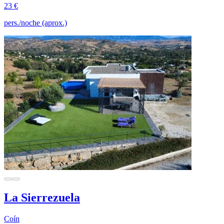
23 €
pers./noche (aprox.)
La Sierrezuela
Coín