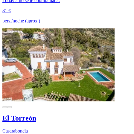
Todavía no se te cobrará nada.
81 €
pers./noche (aprox.)
El Torreón
Casarabonela