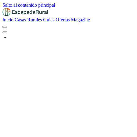
Salto al contenido principal
Inicio
Casas Rurales
Guías
Ofertas
Magazine
...