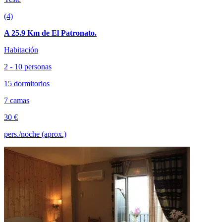
(4)
A 25.9 Km de El Patronato.
Habitación
2 - 10 personas
15 dormitorios
7 camas
30 €
pers./noche (aprox.)