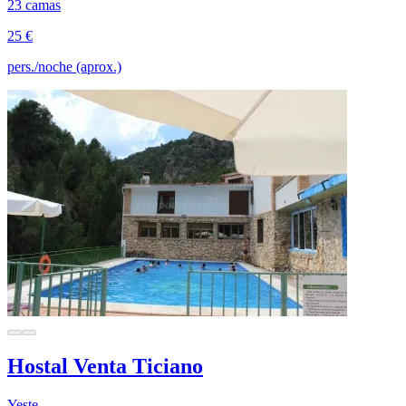
23 camas
25 €
pers./noche (aprox.)
Hostal Venta Ticiano
Yeste