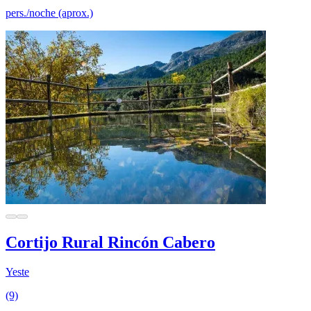
pers./noche (aprox.)
Cortijo Rural Rincón Cabero
Yeste
(9)