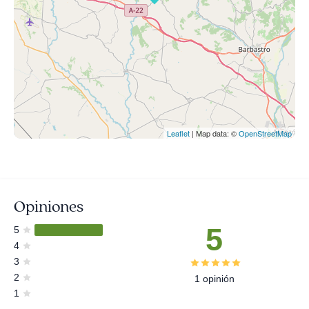
Leaflet
| Map data: ©
OpenStreetMap
Opiniones
5
5
4
3
2
1 opinión
1