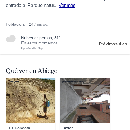
entrada al Parque natur...
Ver más
Población:
247
INE 2017
nubes dispersas, 31º
En estos momentos
Próximos días
OpenWeatherMap
Qué ver en Abiego
Paleoymas
josé lagunas durbey
La Fondota
Azlor