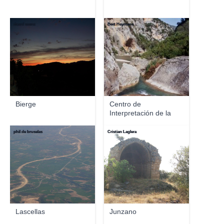
ricard saenz
Bert Heymans
Bierge
Centro de
Interpretación de la
Sierra ...
phil de bruselas
Cristian Laglera
Lascellas
Junzano