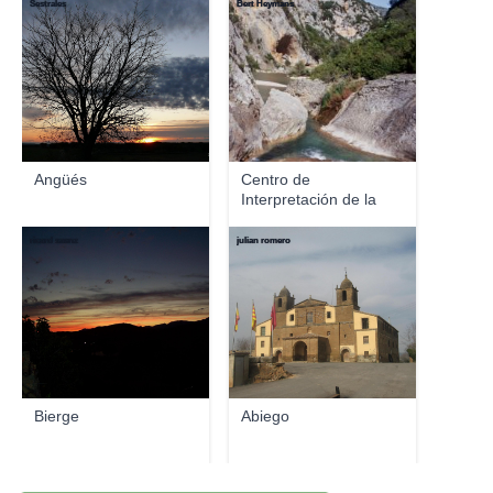
Sestrales
Bert Heymans
Angüés
Centro de
Interpretación de la
Sierra ...
ricard saenz
julian romero
Bierge
Abiego