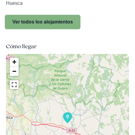
Huesca
Ver todos los alojamientos
Cómo llegar
+
−