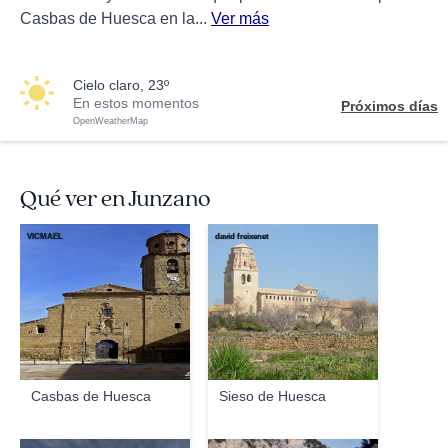
Casbas de Huesca en la...
Ver más
cielo claro, 23º
En estos momentos
Próximos días
OpenWeatherMap
Qué ver en Junzano
VICMAEL
david freixenet
Casbas de Huesca
Sieso de Huesca