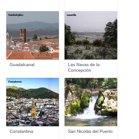
HabibiAyllón
naverilla
Guadalcanal
Las Navas de la
Concepción
Fontafonta
Doenjo
Constantina
San Nicolás del Puerto