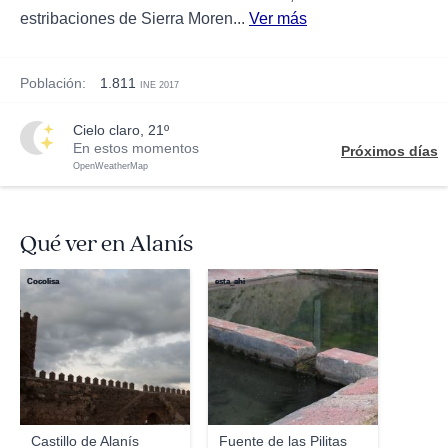
estribaciones de Sierra Moren...
Ver más
Población:
1.811
INE 2017
cielo claro, 21º
En estos momentos
Próximos días
OpenWeatherMap
Qué ver en Alanís
Cocolisa
esta_ahi
Castillo de Alanís
Fuente de las Pilitas