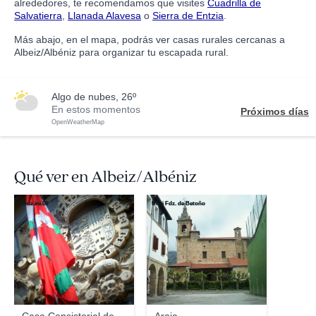
alrededores, te recomendamos que visites
Cuadrilla de
Salvatierra
,
Llanada Alavesa
o
Sierra de Entzia
.
Más abajo, en el mapa, podrás ver casas rurales cercanas a
Albeiz/Albéniz para organizar tu escapada rural.
algo de nubes, 26º
En estos momentos
Próximos días
OpenWeatherMap
Qué ver en Albeiz/Albéniz
Aintz.ini.09
Unai Fdz. de Betoño