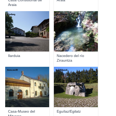
Casa Consistorial de
Araia
Araia
Alodiarg
Mirenterese
Ilarduia
Nacedero del río
Zirauntza
Aintz.ini.09
Igor Bikandi
Casa-Museo del
Eguílaz/Egilatz